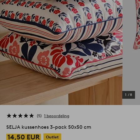
1
/
8
5
1 beoordeling
SELJA kussenhoes 3-pack 50x50 cm
14,50 EUR
Outlet