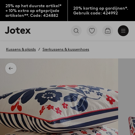
25% op het duurste artikel*
20% korting op gordijnen*.
+ 10% extra op afgeprijsde
Gebruik code: 424992
artikelen**. Code: 424882
Jotex
Ga
Go
logo
naar
to
-
favoriet
checkout
go
gemarkeerde
Kussens & plaids
Sierkussens & kussenhoes
to
producten
the
home
page
Terug