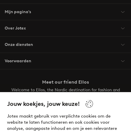
Mijn pagina's
Over Jotex
Onze diensten
Voorwaarden
Meet our friend Ellos
Welcome to Ellos, the Nordic destination for fashion and
beauty! Get a clean, modern aesthetic and unique style for
your wardrobe. Your next inspiring look is here!
Jouw koekjes, jouw keuze!
Visit Ellos
Jotex maakt gebruik van verplichte cookies om de
website te laten functioneren en ook cookies voor
analyse, aangepaste inhoud en om je een relevantere