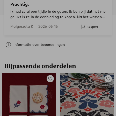
Prachtig.
Ik had ze al een tijdje in de gaten. Ik ben blij dat het me
gelukt is ze in de aanbieding te kopen. Na het wassen
zien ze er net zo goed uit, ze verkleuren niet. Kwaliteit
Małgorzata K —
2026-05-16
Rapport
super! Design super…
Informatie over beoordelingen
Bijpassende onderdelen
Toevoegen
Toevoe
aan
aan
favorieten
favori