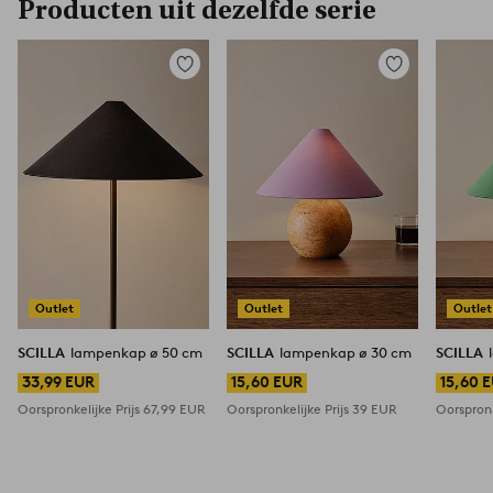
Producten uit dezelfde serie
Toevoegen
Toevoegen
aan
aan
favorieten
favorieten
Outlet
Outlet
Outlet
SCILLA
lampenkap ø 50 cm
SCILLA
lampenkap ø 30 cm
SCILLA
33,99 EUR
15,60 EUR
15,60 
Oorspronkelijke Prijs
67,99 EUR
Oorspronkelijke Prijs
39 EUR
Oorspronk