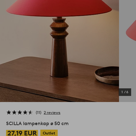
1
/
6
11
2 reviews
SCILLA lampenkap ø 50 cm
27,19 EUR
Outlet