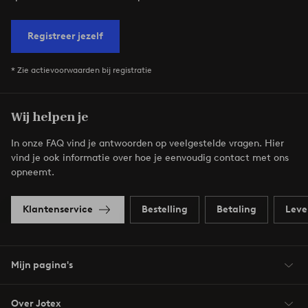
Registreer jezelf
* Zie actievoorwaarden bij registratie
Wij helpen je
In onze FAQ vind je antwoorden op veelgestelde vragen. Hier
vind je ook informatie over hoe je eenvoudig contact met ons
opneemt.
Klantenservice
Bestelling
Betaling
Leve
Mijn pagina's
Over Jotex