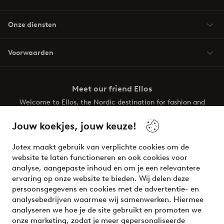
Onze diensten
Voorwaarden
Meet our friend Ellos
Welcome to Ellos, the Nordic destination for fashion and
beauty! Get a clean, modern aesthetic and unique style for
your wardrobe. Your next inspiring look is here!
Jouw koekjes, jouw keuze!
Visit Ellos
Jotex maakt gebruik van verplichte cookies om de
website te laten functioneren en ook cookies voor
analyse, aangepaste inhoud en om je een relevantere
ervaring op onze website te bieden. Wij delen deze
persoonsgegevens en cookies met de advertentie- en
Veilig betalen - Nu betalen of opsplitsen
analysebedrijven waarmee wij samenwerken. Hiermee
analyseren we hoe je de site gebruikt en promoten we
Wil je meer weten over
onze betaalopties
?
onze marketing, zodat je meer gepersonaliseerde