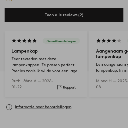
Toon alle reviews (2)
Geverifieerde koper
Lampenkap
Aangenaam g
lampenkap
Zeer tevreden met deze
Een aangenaam 
lampenkappen. Ze passen perfect.
lampenkap. In m
Precies zoals ik wilde voor een lage
zorgt het zowel v
prijs. Lijkt van stevig materiaal te
Ruth Låhne A —
2026-
Minna H —
2025-
sfeer. De binnen
zijn gemaakt. Bedankt.
01-22
08
Rapport
bevestigingsbeuge
buitenkant is…
Informatie over beoordelingen