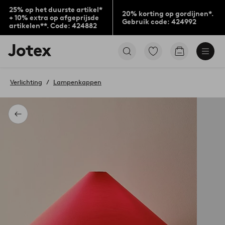
25% op het duurste artikel*
20% korting op gordijnen*.
+ 10% extra op afgeprijsde
Gebruik code: 424992
artikelen**. Code: 424882
Jotex
Ga
Go
logo
naar
to
-
favoriet
checkout
go
gemarkeerde
Verlichting
Lampenkappen
to
producten
the
home
page
Terug