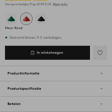
Oorspronkelijke Prijs
67,99 EUR
Meer info
Kleur: Rood
Op voorraad
Geleverd binnen 3-5 werkdagen
In winkelwagen
In
inkelwagen
Toevoege
aan
favoriete
Productinformatie
Productspecificatie
Betalen