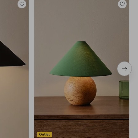
Toevoegen
Toevoege
aan
aan
favorieten
favoriete
Volge
item
Outlet