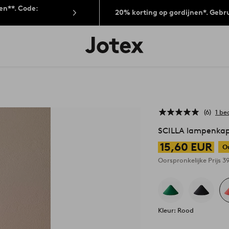
len**. Code:
20% korting op gordijnen*. Gebr
Jotex
logo
-
go
to
the
home
page
6
1 be
SCILLA lampenkap
15,60 EUR
O
Oorspronkelijke Prijs
3
Kleur: Rood