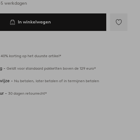
3-5 werkdagen
In winkelwagen
Toevoegen
aan
favorieten
-
40% korting op het duurste artikel*
ng -
Geldt voor standaard pakketten boven de 129 euro*
wijze -
Nu betalen, later betalen of in termijnen betalen
ur -
30 dagen retourrecht*