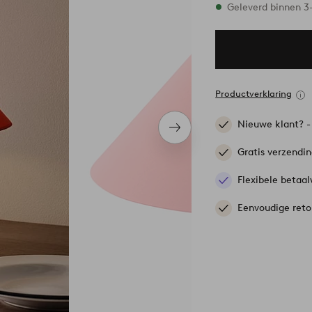
Op voorraad
Geleverd binnen 
Productverklaring
Nieuwe klant? 
Volgend
item
Gratis verzendi
Flexibele betaal
Eenvoudige reto