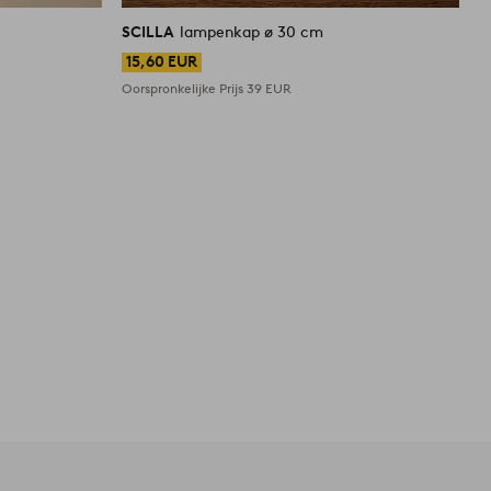
SCILLA
lampenkap ø 30 cm
S
15,60 EUR
Oorspronkelijke Prijs
39 EUR
O