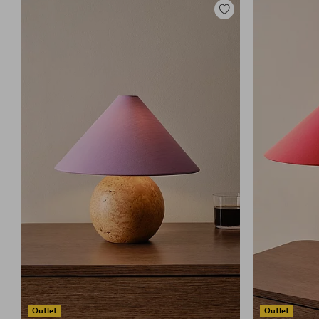
Toevoegen
aan
favorieten
Outlet
Outlet