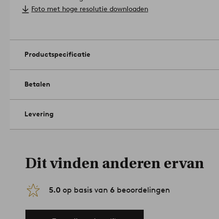
Lampenkap: ø 30 cm, hoogte 20 cm.
Foto met hoge resolutie downloaden
Diameter van de bovenkant: Ø 5 cm.
Beugel lampenkap: Ring beugel E24/E27.
Artikelnummer: 2116
Productspecificatie
Betalen
Levering
Dit vinden anderen ervan
5.0
op basis van
6
beoordelingen