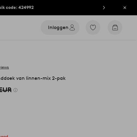
uik code: 424992
Sluit
Inloggen
Ga
Go
naar
to
favoriet
checkout
gemarkeerde
producten
views
doek van linnen-mix 2-pak
 EUR
raad