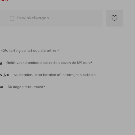
In winkelwagen
Toevoegen
aan
favorieten
-
40% korting op het duurste artikel*
ng -
Geldt voor standaard pakketten boven de 129 euro*
wijze -
Nu betalen, later betalen of in termijnen betalen
ur -
30 dagen retourrecht*