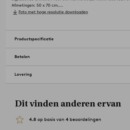
Afmetingen: 50 x 70 cm.
Hoeveelheid in verpakking: 2.
Foto met hoge resolutie downloaden
Gramsgewicht: 145 g/m².
Machinewasbaar op 40°C. Gebruik g
drogen. Strijkijzer op hoge temperatuur. Hoogste temp. 200°C
oplosmiddel). Krimp max 5 %.
Artikelnummer: 2129219-01-136
Productspecificatie
Betalen
Levering
Dit vinden anderen ervan
4.8
op basis van
4
beoordelingen