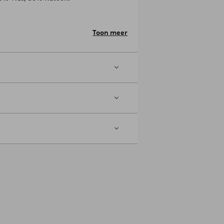
een bleekmiddel. Laag machinaal
Toon meer
. Droogkuis (alleen petroleum