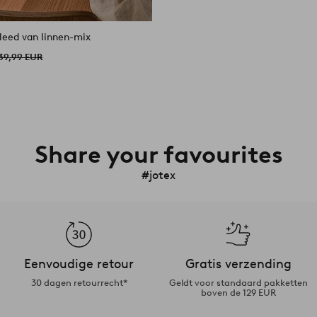
kleed van linnen-mix
39,99 EUR
Share your favourites
#jotex
Eenvoudige retour
Gratis verzending
30 dagen retourrecht*
Geldt voor standaard pakketten
boven de 129 EUR