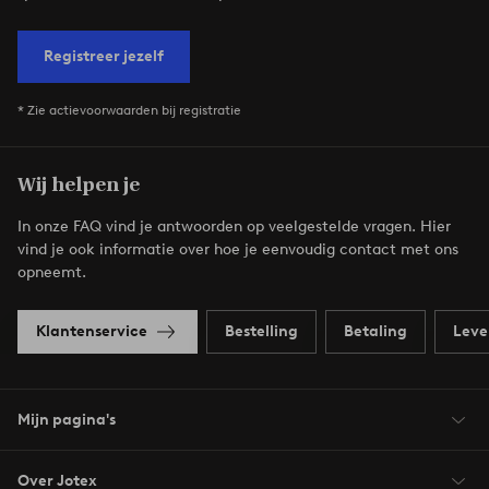
Registreer jezelf
* Zie actievoorwaarden bij registratie
Wij helpen je
In onze FAQ vind je antwoorden op veelgestelde vragen. Hier
vind je ook informatie over hoe je eenvoudig contact met ons
opneemt.
Klantenservice
Bestelling
Betaling
Leve
Mijn pagina's
Over Jotex