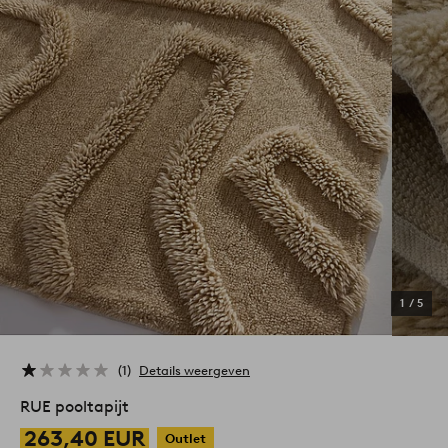
1
/
5
1
Details weergeven
RUE pooltapijt
263,40 EUR
Outlet