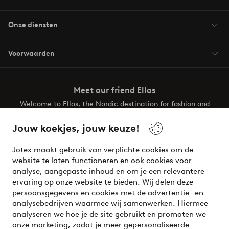
Onze diensten
Voorwaarden
Meet our friend Ellos
Welcome to Ellos, the Nordic destination for fashion and
beauty! Get a clean, modern aesthetic and unique style for
your wardrobe. Your next inspiring look is here!
Jouw koekjes, jouw keuze!
Visit Ellos
Jotex maakt gebruik van verplichte cookies om de
website te laten functioneren en ook cookies voor
analyse, aangepaste inhoud en om je een relevantere
ervaring op onze website te bieden. Wij delen deze
persoonsgegevens en cookies met de advertentie- en
Veilig betalen - Nu betalen of opsplitsen
analysebedrijven waarmee wij samenwerken. Hiermee
analyseren we hoe je de site gebruikt en promoten we
Wil je meer weten over
onze betaalopties
?
onze marketing, zodat je meer gepersonaliseerde