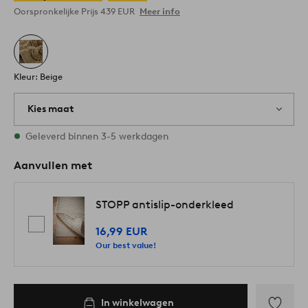
Oorspronkelijke Prijs
439 EUR
Meer info
Kleur: Beige
Kies maat
1 maten op voorraad
Geleverd binnen 3-5 werkdagen
Aanvullen met
STOPP antislip-onderkleed
16,99 EUR
Our best value!
In winkelwagen