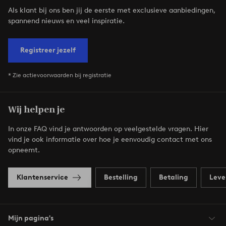
Als klant bij ons ben jij de eerste met exclusieve aanbiedingen,
spannend nieuws en veel inspiratie.
Registreer jezelf
* Zie actievoorwaarden bij registratie
Wij helpen je
In onze FAQ vind je antwoorden op veelgestelde vragen. Hier
vind je ook informatie over hoe je eenvoudig contact met ons
opneemt.
Klantenservice
Bestelling
Betaling
Leve
Mijn pagina's