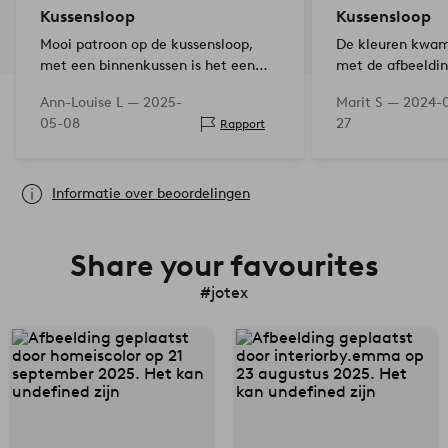
Kussensloop
Kussensloop
Mooi patroon op de kussensloop,
De kleuren kwam
met een binnenkussen is het een
met de afbeelding
kussen dat opvalt!
levering.
Ann-Louise L —
2025-
Marit S —
2024-
05-08
27
Rapport
Informatie over beoordelingen
Share your favourites
#jotex