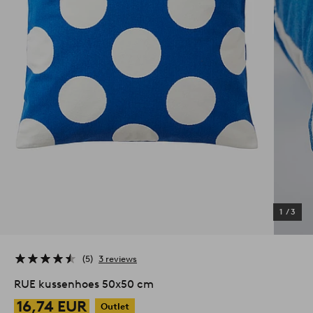
1
/
3
5
3 reviews
RUE kussenhoes 50x50 cm
16,74 EUR
Outlet