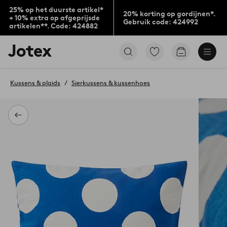
25% op het duurste artikel*
20% korting op gordijnen*.
+ 10% extra op afgeprijsde
Gebruik code: 424992
artikelen**. Code: 424882
Jotex
Ga
Go
logo
naar
to
-
favoriet
checkout
go
gemarkeerde
Kussens & plaids
Sierkussens & kussenhoes
to
producten
the
home
page
Terug