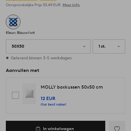
Oorspronkelijke Prijs
33,49 EUR
Meer info
Kleur: Blauw/wit
50X50
1 st.
Op voorraad
Geleverd binnen 3-5 werkdagen
Aanvullen met
MOLLY boxkussen 50x50 cm
12 EUR
Our best value!
In winkelwagen