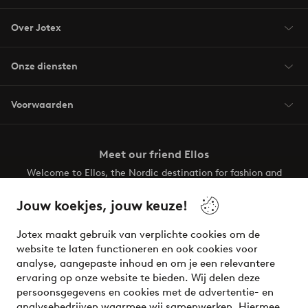
Over Jotex
Onze diensten
Voorwaarden
Meet our friend Ellos
Welcome to Ellos, the Nordic destination for fashion and
beauty! Get a clean, modern aesthetic and unique style for
your wardrobe. Your next inspiring look is here!
Jouw koekjes, jouw keuze!
Visit Ellos
Jotex maakt gebruik van verplichte cookies om de
website te laten functioneren en ook cookies voor
analyse, aangepaste inhoud en om je een relevantere
ervaring op onze website te bieden. Wij delen deze
persoonsgegevens en cookies met de advertentie- en
Veilig betalen - Nu betalen of opsplitsen
analysebedrijven waarmee wij samenwerken. Hiermee