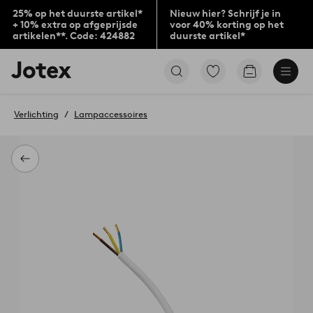
25% op het duurste artikel*
Nieuw hier? Schrijf je in
+ 10% extra op afgeprijsde
voor 40% korting op het
artikelen**. Code: 424882
duurste artikel*
Jotex
Ga
Go
logo
naar
to
-
favoriet
checkout
go
gemarkeerde
Verlichting
Lampaccessoires
to
producten
the
home
page
Terug