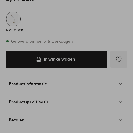
Kleur: Wit
Op voorraad
Geleverd binnen 3-5 werkdagen
In winkelwagen
In
inkelwagen
Toevoege
aan
favoriete
Productinformatie
Productspecificatie
Betalen