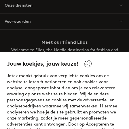
Onze diensten
Voorwaarden
Meet our friend Ellos
Welcome to Ellos, the Nordic destination for fashion and
beauty! Get a clean, modern aesthetic and unique style for
your wardrobe. Your next inspiring look is here!
Jouw koekjes, jouw keuze!
Visit Ellos
Jotex maakt gebruik van verplichte cookies om de
website te laten functioneren en ook cookies voor
analyse, aangepaste inhoud en om je een relevantere
ervaring op onze website te bieden. Wij delen deze
persoonsgegevens en cookies met de advertentie- en
Veilig betalen - Nu betalen of opsplitsen
analysebedrijven waarmee wij samenwerken. Hiermee
analyseren we hoe je de site gebruikt en promoten we
Wil je meer weten over
onze betaalopties
?
onze marketing, zodat je meer gepersonaliseerde
advertenties kunt ontvangen. Door op Accepteren te