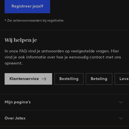
Registreer jezelf
* Zie actievoorwaarden bij registratie
Wij helpen je
In onze FAQ vind je antwoorden op veelgestelde vragen. Hier
vind je ook informatie over hoe je eenvoudig contact met ons
opneemt.
Klantenservice
Bestelling
Betaling
Leve
Mijn pagina's
Over Jotex