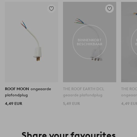
Toevoegen
Toevoegen
aan
aan
favorieten
favorieten
BINNENKORT
BESCHIKBAAR
ROOF MOON
ongeaarde
THE ROOF EARTH DCL
THE RO
plafondplug
geaarde plafondplug
ongeaar
4,49 EUR
5,49 EUR
4,49 EU
Share your favourites