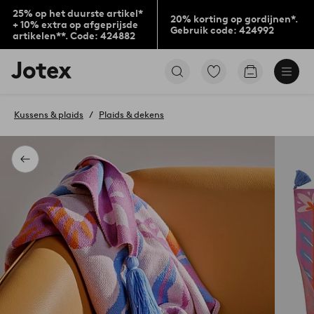
25% op het duurste artikel*
20% korting op gordijnen*.
+ 10% extra op afgeprijsde
Gebruik code: 424992
artikelen**. Code: 424882
Jotex
Ga
Go
logo
naar
to
-
favoriet
checkout
go
gemarkeerde
Kussens & plaids
Plaids & dekens
to
producten
the
home
page
Terug