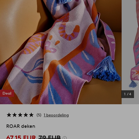
Deal
1
/
4
5
1 beoordeling
ROAR deken
67,15 EUR
79 EUR