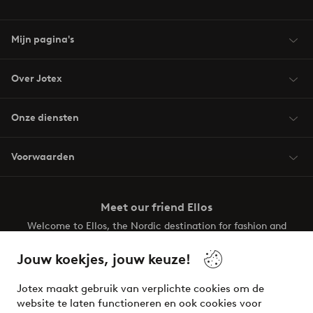
Mijn pagina's
Over Jotex
Onze diensten
Voorwaarden
Meet our friend Ellos
Welcome to Ellos, the Nordic destination for fashion and
beauty! Get a clean, modern aesthetic and unique style for
your wardrobe. Your next inspiring look is here!
Jouw koekjes, jouw keuze!
Visit Ellos
Jotex maakt gebruik van verplichte cookies om de
website te laten functioneren en ook cookies voor