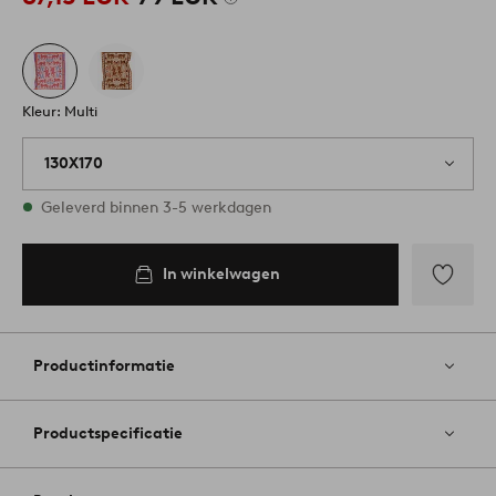
Kleur: Multi
130X170
Op voorraad
Geleverd binnen 3-5 werkdagen
In winkelwagen
In
inkelwagen
Toevoege
aan
favoriete
Productinformatie
Productspecificatie