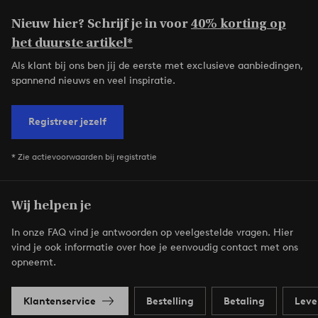
Nieuw hier? Schrijf je in voor
40% korting op
het duurste artikel*
Als klant bij ons ben jij de eerste met exclusieve aanbiedingen,
spannend nieuws en veel inspiratie.
Registreer jezelf
* Zie actievoorwaarden bij registratie
Wij helpen je
In onze FAQ vind je antwoorden op veelgestelde vragen. Hier
vind je ook informatie over hoe je eenvoudig contact met ons
opneemt.
Klantenservice
Bestelling
Betaling
Leve