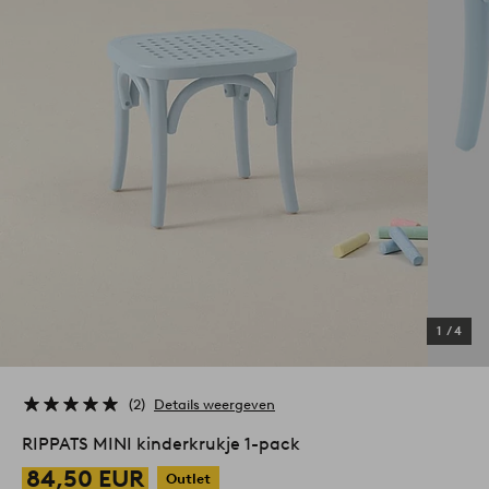
1
/
4
2
Details weergeven
RIPPATS MINI kinderkrukje 1-pack
84,50 EUR
Outlet