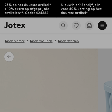
25% op het duurste artikel*
Nieuw hier? Schrijf je in
+ 10% extra op afgeprijsde
voor 40% korting op het
artikelen**. Code: 424882
duurste artikel*
Jotex
Ga
Go
logo
naar
to
-
favoriet
checkout
go
gemarkeerde
Kinderkamer
Kindermeubels
Kinderstoelen
to
producten
the
home
page
Terug