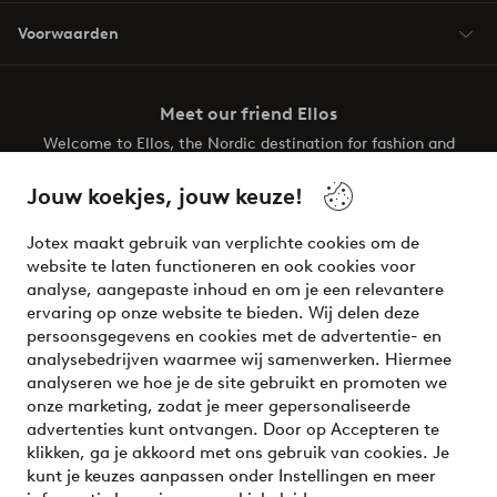
Voorwaarden
Meet our friend Ellos
Welcome to Ellos, the Nordic destination for fashion and
beauty! Get a clean, modern aesthetic and unique style for
your wardrobe. Your next inspiring look is here!
Jouw koekjes, jouw keuze!
Visit Ellos
Jotex maakt gebruik van verplichte cookies om de
website te laten functioneren en ook cookies voor
analyse, aangepaste inhoud en om je een relevantere
ervaring op onze website te bieden. Wij delen deze
persoonsgegevens en cookies met de advertentie- en
Veilig betalen - Nu betalen of opsplitsen
analysebedrijven waarmee wij samenwerken. Hiermee
analyseren we hoe je de site gebruikt en promoten we
Wil je meer weten over
onze betaalopties
?
onze marketing, zodat je meer gepersonaliseerde
advertenties kunt ontvangen. Door op Accepteren te
klikken, ga je akkoord met ons gebruik van cookies. Je
kunt je keuzes aanpassen onder Instellingen en meer