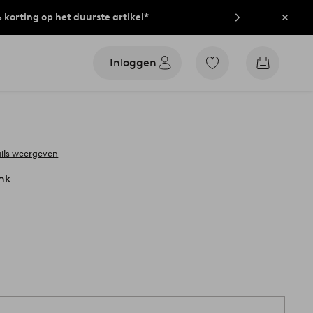
% korting op het duurste artikel*
Sluit
Inloggen
Ga
Go
naar
to
favoriet
checkout
gemarkeerde
producten
ils weergeven
nk