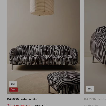
Deal
RAMON
sofa 3-zits
RAMON
leuns
1.439,20 EUR
1.799 EUR
1.149 EUR