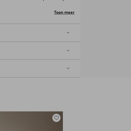
en. De stof heet OTE KAPOK met
gecertificeerd door de Forest
Toon meer
dat afkomstig is van verantwoorde
u.
Licentienummer en testinstituut:
Raamwerk: Multiplex, Dennehout, Sag-veer, Polyurethaanschuim, Polyesterwatten.
te: 60.0 cm.
ntuele vlekken veeg je weg met een
ebt, raden we je aan om meubelpootjes
Toevoegen
e zetten.
Artikelnummer: 2116362-02-0
aan
favorieten