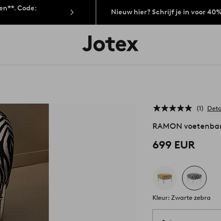
len**. Code:
Nieuw hier? Schrijf je in voor 40
Jotex
logo
-
go
to
the
home
page
1
Deta
RAMON voetenba
699 EUR
Kleur: Zwarte zebra