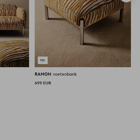
item
RAMON
voetenbank
R
699 EUR