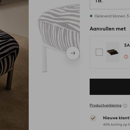
1 st.
Op voorraad
Geleverd binnen 
Aanvullen met
SA
Volgend
item
Productverklaring
Nieuwe klant
40% korting op h