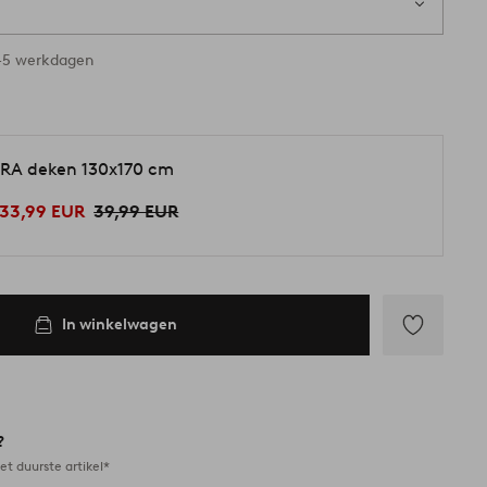
3-5 werkdagen
RA deken 130x170 cm
33,99 EUR
39,99 EUR
In winkelwagen
Toevoegen
aan
favorieten
?
et duurste artikel*