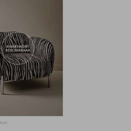
BINNENKORT
BESCHIKBAAR
toel