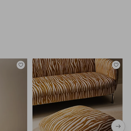
Toevoegen
Toevoege
aan
aan
favorieten
favoriete
Volge