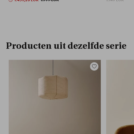
Producten uit dezelfde serie
Toevoegen
aan
favorieten