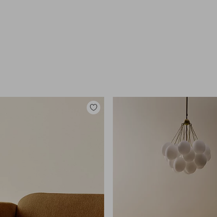
Toevoegen
aan
favorieten