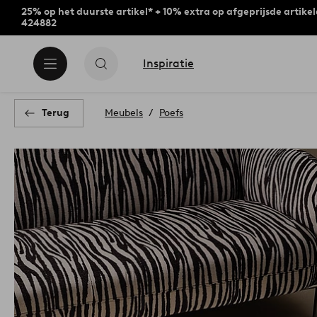
25% op het duurste artikel* + 10% extra op afgeprijsde artike
424882
Inspiratie
Terug
Meubels
Poefs