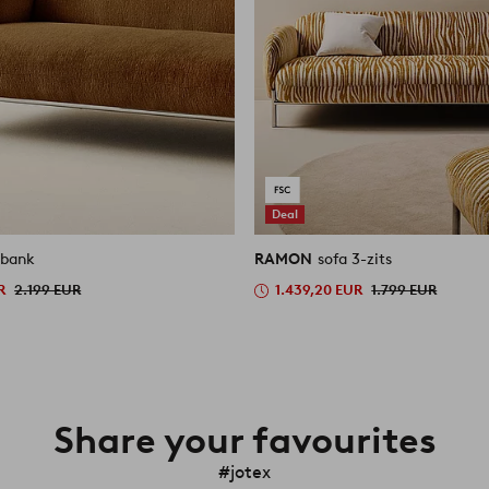
Deal
sbank
RAMON
sofa 3-zits
R
2.199 EUR
1.439,20 EUR
1.799 EUR
Share your favourites
#jotex