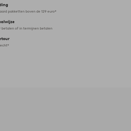
ding
daard pakketten boven de 129 euro*
aalwijze
r betalen of in termijnen betalen
etour
recht*