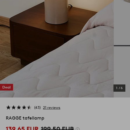
Deal
1
/
6
43
21 reviews
RAGGE tafellamp
139,65 EUR
199,50 EUR