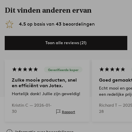
Dit vinden anderen ervan
4.5
op basis van
43
beoordelingen
Toon alle reviews (21)
Geverifieerde koper
Zulke mooie producten, snel
Goed gemaakte
en efficiënt van Jotex.
Echt mooi en go
Hartelijk dank! Jullie zijn geweldig!
een redelijke pri
Kristin C —
2026-01-
Richard T —
2025
30
28
Rapport