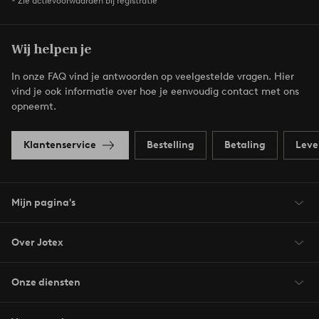
* Zie actievoorwaarden bij registratie
Wij helpen je
In onze FAQ vind je antwoorden op veelgestelde vragen. Hier
vind je ook informatie over hoe je eenvoudig contact met ons
opneemt.
Klantenservice
Bestelling
Betaling
Leve
Mijn pagina's
Over Jotex
Onze diensten