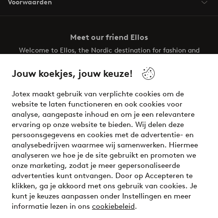
Voorwaarden
Meet our friend Ellos
Welcome to Ellos, the Nordic destination for fashion and
beauty! Get a clean, modern aesthetic and unique style for
your wardrobe. Your next inspiring look is here!
Jouw koekjes, jouw keuze!
Visit Ellos
Jotex maakt gebruik van verplichte cookies om de
website te laten functioneren en ook cookies voor
analyse, aangepaste inhoud en om je een relevantere
ervaring op onze website te bieden. Wij delen deze
persoonsgegevens en cookies met de advertentie- en
Veilig betalen - Nu betalen of opsplitsen
analysebedrijven waarmee wij samenwerken. Hiermee
analyseren we hoe je de site gebruikt en promoten we
Wil je meer weten over
onze betaalopties
?
onze marketing, zodat je meer gepersonaliseerde
advertenties kunt ontvangen. Door op Accepteren te
klikken, ga je akkoord met ons gebruik van cookies. Je
kunt je keuzes aanpassen onder Instellingen en meer
informatie lezen in ons
cookiebeleid
.