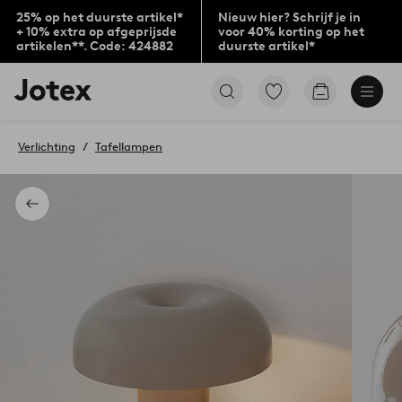
25% op het duurste artikel*
Nieuw hier? Schrijf je in
+ 10% extra op afgeprijsde
voor 40% korting op het
artikelen**. Code: 424882
duurste artikel*
Jotex
Ga
Go
logo
naar
to
-
favoriet
checkout
go
gemarkeerde
Verlichting
Tafellampen
to
producten
the
home
page
Terug