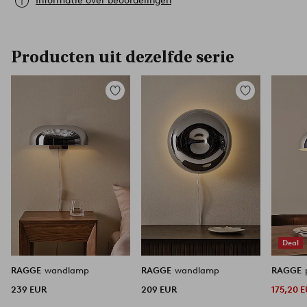
Informatie over beoordelingen
Producten uit dezelfde serie
Toevoegen
Toevoegen
aan
aan
favorieten
favorieten
Deal
RAGGE
wandlamp
RAGGE
wandlamp
RAGGE
239 EUR
209 EUR
175,20 