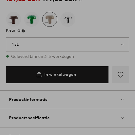
Kleur: Grijs
1 st.
Op voorraad
Geleverd binnen 3-5 werkdagen
In winkelwagen
Toevoege
aan
favoriete
Productinformatie
Productspecificatie