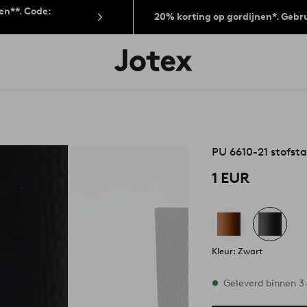
len**. Code:
20% korting op gordijnen*. Gebr
Jotex
logo
-
go
to
the
home
page
PU 6610-21 stofsta
1 EUR
Kleur: Zwart
Op voorraad
Geleverd binnen 