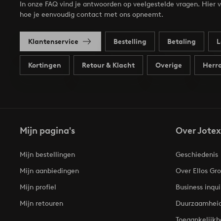
In onze FAQ vind je antwoorden op veelgestelde vragen. Hier v
hoe je eenvoudig contact met ons opneemt.
Klantenservice
Bestelling
Betaling
L
Kortingen
Retour & Klacht
Overige
Herro
Mijn pagina's
Over Jotex
Mijn bestellingen
Geschiedenis
Mijn aanbiedingen
Over Ellos Gr
Mijn profiel
Business inqui
Mijn retouren
Duurzaamhei
Toegankelijkh