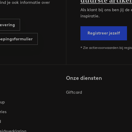
duurste artikel
ind je ook informatie over
Als klant bij ons ben jij 
inspiratie.
evering
Registreer jezelf
epingsformulier
* Zie actievoorwaarden bij regis
Onze diensten
Giftcard
oup
ries
d
eidsverklaring