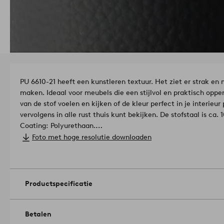
PU 6610-21 heeft een kunstleren textuur. Het ziet er strak en
maken. Ideaal voor meubels die een stijlvol en praktisch oppe
van de stof voelen en kijken of de kleur perfect in je interieur 
vervolgens in alle rust thuis kunt bekijken. De stofstaal is ca.
Coating: Polyurethaan.
Gramsgewicht: 480 g/m².
Foto met hoge resolutie downloaden
Kleurechtheid: 3-4/5.
Pilling: 3,5-4/5.
Slijtvastheid: 25000 martindale.
Artikelnummer: 1741583-02-0
Productspecificatie
Betalen