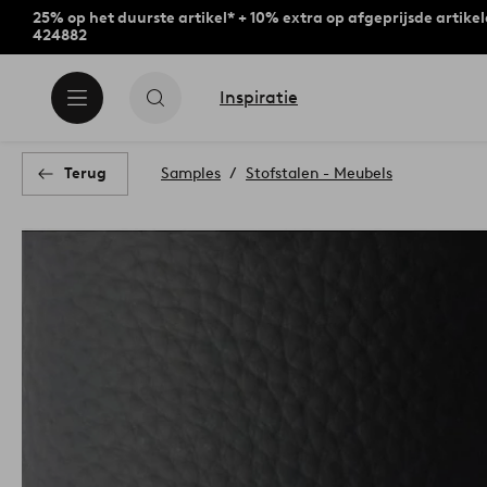
25% op het duurste artikel* + 10% extra op afgeprijsde artike
424882
Inspiratie
Terug
Samples
Stofstalen - Meubels