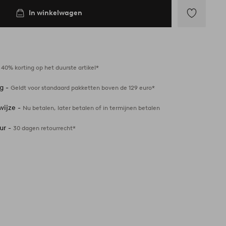
In winkelwagen
Toevoegen
aan
favorieten
-
40% korting op het duurste artikel*
ng -
Geldt voor standaard pakketten boven de 129 euro*
wijze -
Nu betalen, later betalen of in termijnen betalen
ur -
30 dagen retourrecht*