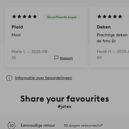
Geverifieerde koper
Plaid
Deken
Mooi
Prachtige deken
de foto 👍
Marie L —
2025-08-
Heidi H —
2025-
25
09
Rapport
Informatie over beoordelingen
Share your favourites
#jotex
Eenvoudige retour
30 dagen retourrecht*