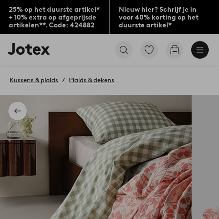
25% op het duurste artikel*
Nieuw hier? Schrijf je in
+ 10% extra op afgeprijsde
voor 40% korting op het
artikelen**. Code: 424882
duurste artikel*
Jotex
Ga
Go
logo
naar
to
-
favoriet
checkout
go
gemarkeerde
Kussens & plaids
Plaids & dekens
to
producten
the
home
page
Terug