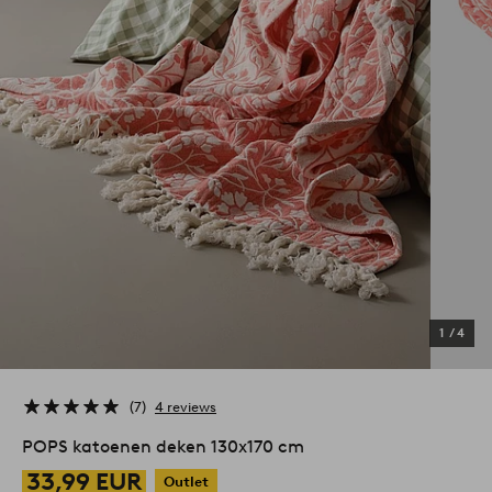
1
/
4
7
4 reviews
POPS katoenen deken 130x170 cm
33,99 EUR
Outlet