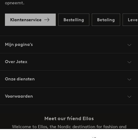
opneemt.
Klantenservice
Bestelling
Betaling
Leve
Mijn pagina's
Over Jotex
Onze diensten
Voorwaarden
Meet our friend Ellos
Welcome to Ellos, the Nordic destination for fashion and
beauty! Get a clean, modern aesthetic and unique style for