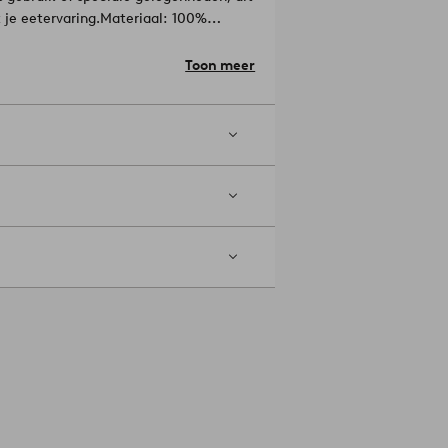
 je eetervaring.
Materiaal: 100%
Toon meer
en bleekmiddel. Niet machinaal
. Droogkuis (alleen petroleum
1