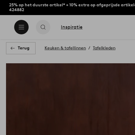
25% op het duurste artikel* + 10% extra op afgeprijsde artike
424882
Inspiratie
Terug
Keuken & tafellinnen
Tafelkleden