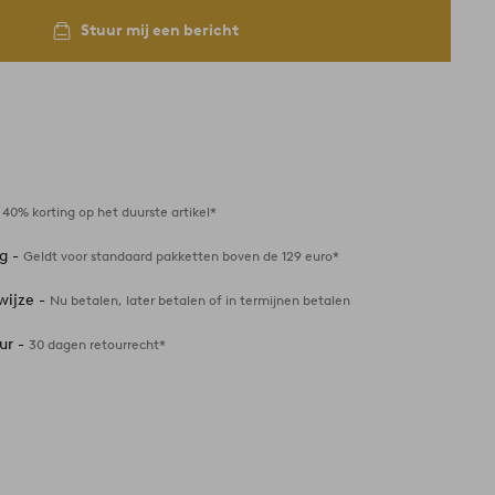
Stuur mij een bericht
-
40% korting op het duurste artikel*
ng -
Geldt voor standaard pakketten boven de 129 euro*
wijze -
Nu betalen, later betalen of in termijnen betalen
ur -
30 dagen retourrecht*