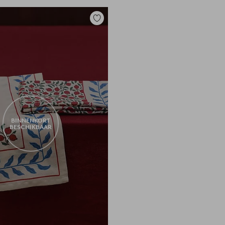
Toevoegen
aan
favorieten
BINNENKORT
BESCHIKBAAR