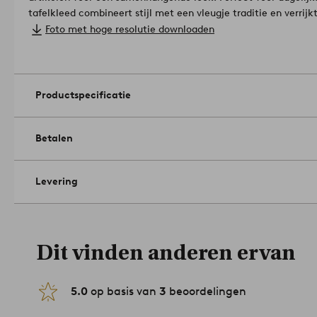
tafelkleed combineert stijl met een vleugje traditie en verrijkt
Katoen.
Foto met hoge resolutie downloaden
Breedte: 145 cm. Selecteer lengte bij het bestellen.
Knutseltechniek: gedrukt.
Hoeveelheid in verpakking: 1.
Gramsgewicht: 170 g/m².
Machinewasbaar op 40°C. Gebruik ge
Productspecificatie
drogen. Strijkijzer op hoge temperatuur. Hoogste temp. 200°C
oplosmiddel). Krimpt maximaal 5%.
Artikelnummer: 2173672-0
Betalen
Levering
Dit vinden anderen ervan
5.0
op basis van
3
beoordelingen