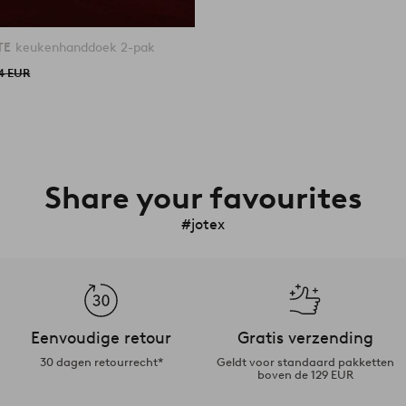
TE
keukenhanddoek 2-pak
4 EUR
Share your favourites
#jotex
Eenvoudige retour
Gratis verzending
30 dagen retourrecht*
Geldt voor standaard pakketten
boven de 129 EUR