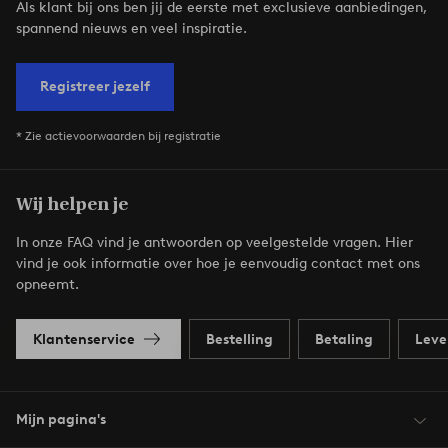
Als klant bij ons ben jij de eerste met exclusieve aanbiedingen,
spannend nieuws en veel inspiratie.
Registreer jezelf
* Zie actievoorwaarden bij registratie
Wij helpen je
In onze FAQ vind je antwoorden op veelgestelde vragen. Hier
vind je ook informatie over hoe je eenvoudig contact met ons
opneemt.
Klantenservice
Bestelling
Betaling
Leve
Mijn pagina's