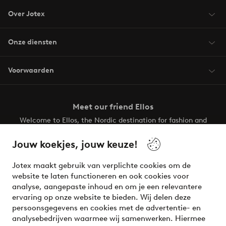
Over Jotex
Onze diensten
Voorwaarden
Meet our friend Ellos
Welcome to Ellos, the Nordic destination for fashion and
beauty! Get a clean, modern aesthetic and unique style for
your wardrobe. Your next inspiring look is here!
Jouw koekjes, jouw keuze!
Visit Ellos
Jotex maakt gebruik van verplichte cookies om de
website te laten functioneren en ook cookies voor
analyse, aangepaste inhoud en om je een relevantere
ervaring op onze website te bieden. Wij delen deze
persoonsgegevens en cookies met de advertentie- en
Veilig betalen - Nu betalen of opsplitsen
analysebedrijven waarmee wij samenwerken. Hiermee