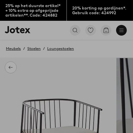
25% op het duurste artikel*
20% korting op gordijnen*.
+ 10% extra op afgeprijsde
Gebruik code: 424992
artikelen**. Code: 424882
Jotex
Ga
Go
logo
naar
to
-
favoriet
checkout
go
gemarkeerde
Meubels
Stoelen
Loungestoelen
to
producten
the
home
page
Terug