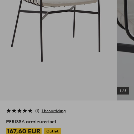
1
/
6
1
1 beoordeling
PERISSA armleunstoel
167,60 EUR
Outlet