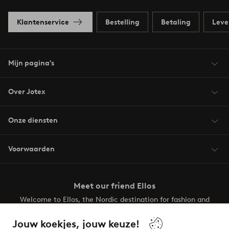
Klantenservice
Bestelling
Betaling
Leve
Mijn pagina's
Over Jotex
Onze diensten
Voorwaarden
Meet our friend Ellos
Welcome to Ellos, the Nordic destination for fashion and
beauty! Get a clean, modern aesthetic and unique style for
your wardrobe. Your next inspiring look is here!
Jouw koekjes, jouw keuze!