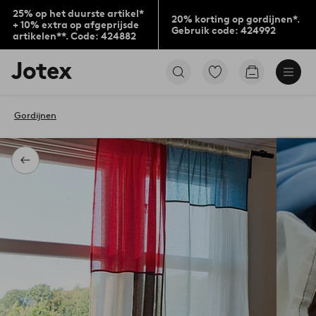
25% op het duurste artikel*
20% korting op gordijnen*.
+ 10% extra op afgeprijsde
Gebruik code: 424992
artikelen**. Code: 424882
Jotex
Ga
Go
logo
naar
to
-
favoriet
checkout
go
gemarkeerde
Gordijnen
to
producten
the
home
page
Terug