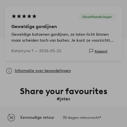
Geverifieerde koper
Geweldige gordijnen
Geweldige katoenen gordijnen, ze laten licht binnen
maar scheiden toch van buiten. Je kunt ze voorzichtig
onderaan bijknippen, dit verandert de rangschikking van
Katarzyna T —
2026-05-22
Rapport
de elementen niet.
Informatie over beoordelingen
Share your favourites
#jotex
Eenvoudige retour
30 dagen retourrecht*