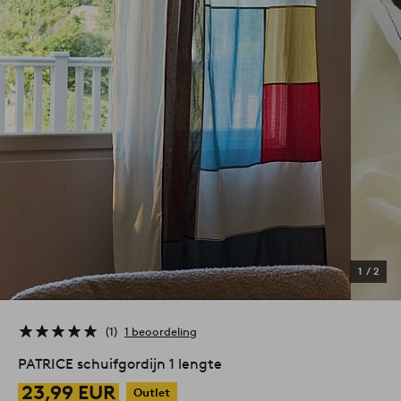
1
/
2
1
1 beoordeling
PATRICE schuifgordijn 1 lengte
23,99 EUR
Outlet