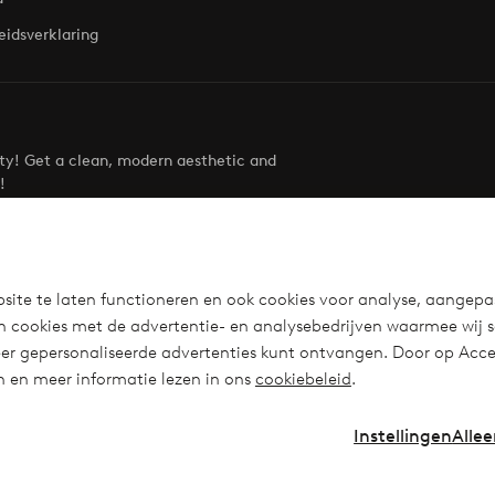
eidsverklaring
uty! Get a clean, modern aesthetic and
!
Visit Ellos
site te laten functioneren en ook cookies voor analyse, aangepa
n cookies met de advertentie- en analysebedrijven waarmee wij 
r gepersonaliseerde advertenties kunt ontvangen. Door op Accep
en en meer informatie lezen in ons
cookiebeleid
.
Instellingen
Allee
Instagra
Fa
Nederland - Selecteer land