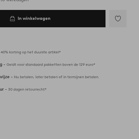
In winkelwagen
Toevoegen
aan
favorieten
-
40% korting op het duurste artikel*
ng -
Geldt voor standaard pakketten boven de 129 euro*
wijze -
Nu betalen, later betalen of in termijnen betalen
ur -
30 dagen retourrecht*