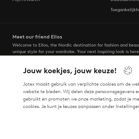
Toegankelijkh
Meet our friend Ellos
Welcome to Ellos, the Nordic destination for fashion and bea
unique style for your wardrobe. Your next inspiring look is here
Jouw koekjes, jouw keuze!
Jotex maakt gebruik van verplichte cookies om de web
website te bieden. Wij delen deze persoonsgegevens e
Veilig betalen - Nu betalen of opsplitsen
gebruikt en promoten we onze marketing, zodat je mee
Wil je meer weten over
onze betaalopties
?
cookies. Je kunt je keuzes aanpassen onder Instelling