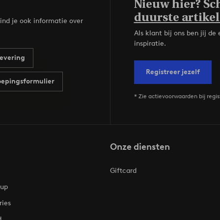
Nieuw hier? Sch
duurste artikel
ind je ook informatie over
Als klant bij ons ben jij 
inspiratie.
evering
Registreer jezelf
epingsformulier
* Zie actievoorwaarden bij regis
Onze diensten
Giftcard
oup
ries
d