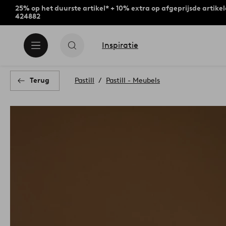
25% op het duurste artikel* + 10% extra op afgeprijsde artike
424882
Inspiratie
Terug
Pastill
Pastill - Meubels