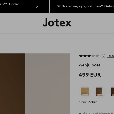
len**. Code:
20% korting op gordijnen*. Gebr
Jotex
logo
-
go
to
the
home
page
2
Det
Wenju poef
499 EUR
Kleur: Zebra
Op voorraad
Geleverd binnen 8