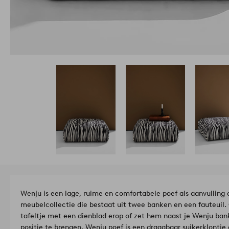
Wenju is een lage, ruime en comfortabele poef als aanvulling
meubelcollectie die bestaat uit twee banken en een fauteuil. G
tafeltje met een dienblad erop of zet hem naast je Wenju bank 
positie te brengen. Wenju poef is een draagbaar suikerklontje