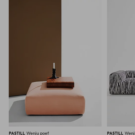
aan
favorieten
PASTILL
Wenju poef
PASTILL
Wenj