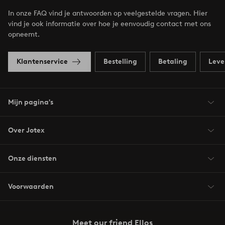
In onze FAQ vind je antwoorden op veelgestelde vragen. Hier
vind je ook informatie over hoe je eenvoudig contact met ons
opneemt.
Klantenservice
Bestelling
Betaling
Leve
Mijn pagina's
Over Jotex
Onze diensten
Voorwaarden
Meet our friend Ellos