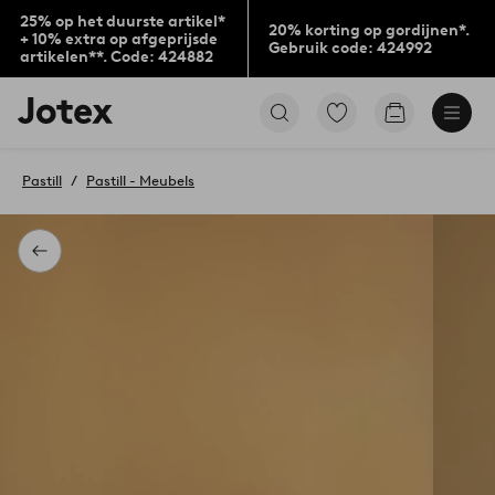
25% op het duurste artikel*
20% korting op gordijnen*.
+ 10% extra op afgeprijsde
Gebruik code: 424992
artikelen**. Code: 424882
Jotex
Ga
Go
logo
naar
to
-
favoriet
checkout
go
gemarkeerde
Pastill
Pastill - Meubels
to
producten
the
home
page
Terug