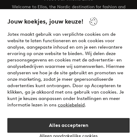
Welcome to Ellos, the Nordic destination for fashion and
beauty! Get a clean, modern aesthetic and unique style for
your wardrobe. Your next inspiring look is here!
Jouw koekjes, jouw keuze!
Visit Ellos
Jotex maakt gebruik van verplichte cookies om de
website te laten functioneren en ook cookies voor
analyse, aangepaste inhoud en om je een relevantere
ervaring op onze website te bieden. Wij delen deze
persoonsgegevens en cookies met de advertentie- en
Veilig betalen - Nu betalen of opsplitsen
analysebedrijven waarmee wij samenwerken. Hiermee
analyseren we hoe je de site gebruikt en promoten we
Wil je meer weten over
onze betaalopties
?
onze marketing, zodat je meer gepersonaliseerde
advertenties kunt ontvangen. Door op Accepteren te
klikken, ga je akkoord met ons gebruik van cookies. Je
kunt je keuzes aanpassen onder Instellingen en meer
informatie lezen in ons
cookiebeleid
.
Nederland - Selecteer land
Alles accepteren
Instagram
Facebook
Alleen noodzakelijke cookies