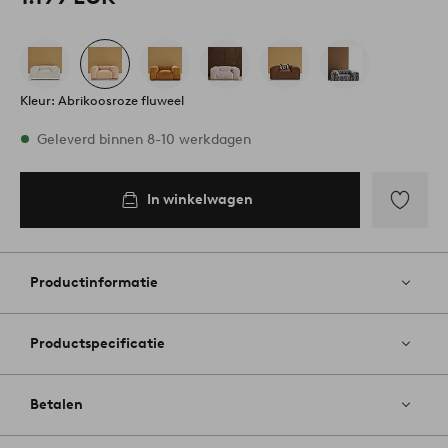
Kleur: Abrikoosroze fluweel
Op voorraad
Geleverd binnen 8-10 werkdagen
In winkelwagen
In
inkelwagen
Toevoege
aan
favoriete
Productinformatie
Productspecificatie
Betalen