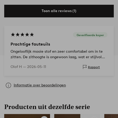
Toon alle reviews (1)
Geverifieerde koper
Prachtige fauteuils
Ongelooflijk mooie stof en zeer comfortabel om in te
zitten. De zithoogte is ongewoon laag, wat er stijlvol
uitziet, maar je zit erg laag en het ziet er een beetje
Olof H —
2026-05-11
Rapport
vreemd uit in com…
Informatie over beoordelingen
Producten uit dezelfde serie