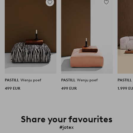
Toevoegen
Toevoegen
aan
aan
favorieten
favorieten
PASTILL
Wenju poef
PASTILL
Wenju poef
PASTILL
499 EUR
499 EUR
1.999 E
Share your favourites
#jotex