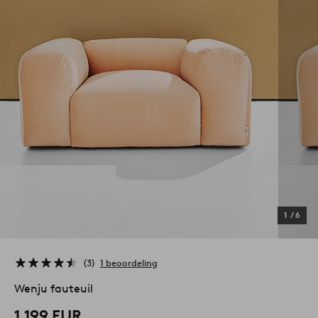
1
/
6
3
1 beoordeling
Wenju fauteuil
1.199 EUR