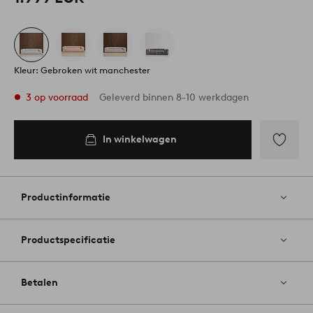
Kleur: Gebroken wit manchester
3 op voorraad
Geleverd binnen 8-10 werkdagen
In winkelwagen
In
inkelwagen
Toevoege
aan
favoriete
Productinformatie
Productspecificatie
Betalen