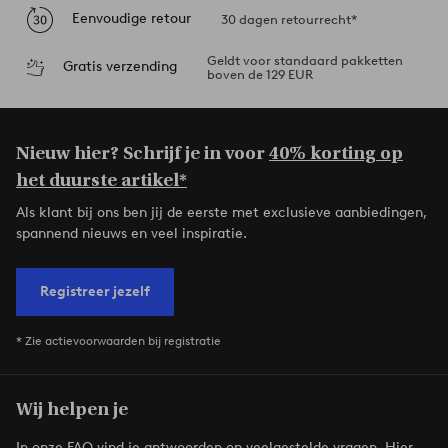
Eenvoudige retour
30 dagen retourrecht*
Geldt voor standaard pakketten
Gratis verzending
boven de 129 EUR
Nieuw hier? Schrijf je in voor
40% korting op
het duurste artikel*
Als klant bij ons ben jij de eerste met exclusieve aanbiedingen,
spannend nieuws en veel inspiratie.
Registreer jezelf
* Zie actievoorwaarden bij registratie
Wij helpen je
In onze FAQ vind je antwoorden op veelgestelde vragen. Hier