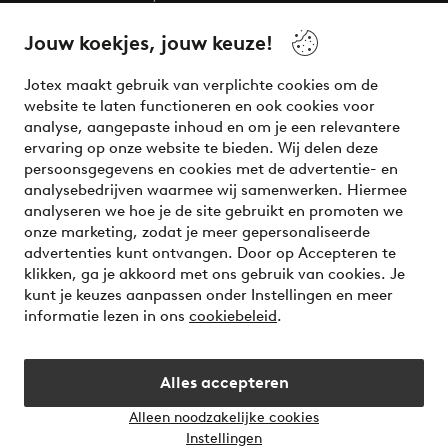
beauty! Get a clean, modern aesthetic and unique style for
your wardrobe. Your next inspiring look is here!
Jouw koekjes, jouw keuze!
Visit Ellos
Jotex maakt gebruik van verplichte cookies om de
website te laten functioneren en ook cookies voor
analyse, aangepaste inhoud en om je een relevantere
ervaring op onze website te bieden. Wij delen deze
persoonsgegevens en cookies met de advertentie- en
Veilig betalen - Nu betalen of opsplitsen
analysebedrijven waarmee wij samenwerken. Hiermee
analyseren we hoe je de site gebruikt en promoten we
Wil je meer weten over
onze betaalopties
?
onze marketing, zodat je meer gepersonaliseerde
advertenties kunt ontvangen. Door op Accepteren te
klikken, ga je akkoord met ons gebruik van cookies. Je
kunt je keuzes aanpassen onder Instellingen en meer
informatie lezen in ons
cookiebeleid
.
Nederland - Selecteer land
Alles accepteren
Instagram
Facebook
Alleen noodzakelijke cookies
Instellingen