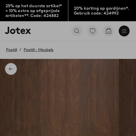
25% op het duurste artikel*
20% korting op gordijnen*.
+ 10% extra op afgeprijsde
Gebruik code: 424992
artikelen**. Code: 424882
Jotex
Ga
Go
logo
naar
to
-
favoriet
checkout
go
gemarkeerde
Pastill
Pastill - Meubels
to
producten
the
home
page
Terug