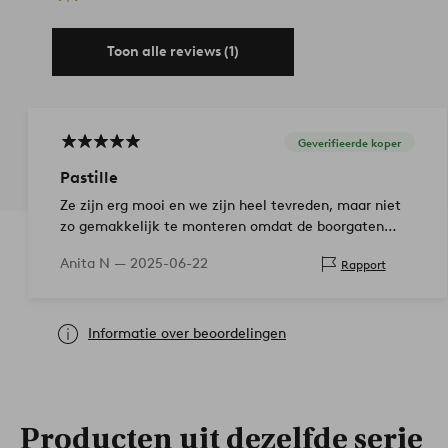
Toon alle reviews (1)
Geverifieerde koper
Pastille
Ze zijn erg mooi en we zijn heel tevreden, maar niet
zo gemakkelijk te monteren omdat de boorgaten
voor de scharnieren verkeerd geplaatst waren.
Anita N —
2025-06-22
Rapport
Slechte beits op sommige delen
Informatie over beoordelingen
Producten uit dezelfde serie