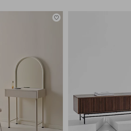
Toevoegen
aan
favorieten