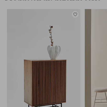
Toevoegen
aan
favorieten