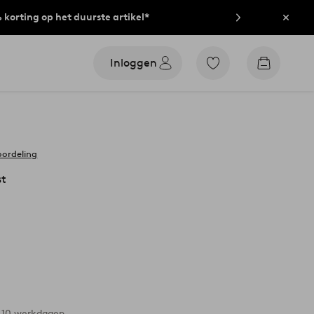
% korting op het duurste artikel*
Sluit
Inloggen
Ga
Go
naar
to
favoriet
checkout
gemarkeerde
producten
oordeling
st
-10 werkdagen