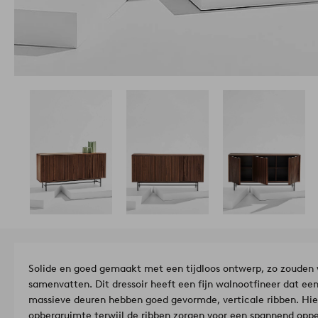
Solide en goed gemaakt met een tijdloos ontwerp, zo zouden
samenvatten. Dit dressoir heeft een fijn walnootfineer dat een
massieve deuren hebben goed gevormde, verticale ribben. Hier
opbergruimte terwijl de ribben zorgen voor een spannend oppe