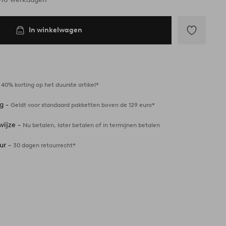
In winkelwagen
Toevoegen
aan
favorieten
-
40% korting op het duurste artikel*
ng -
Geldt voor standaard pakketten boven de 129 euro*
wijze -
Nu betalen, later betalen of in termijnen betalen
ur -
30 dagen retourrecht*