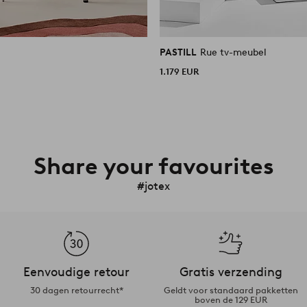
PASTILL
Rue tv-meubel
1.179 EUR
Share your favourites
#jotex
Eenvoudige retour
Gratis verzending
30 dagen retourrecht*
Geldt voor standaard pakketten
boven de 129 EUR