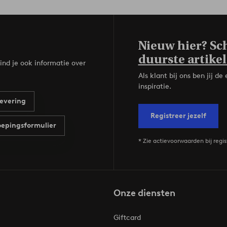
Nieuw hier? Sch
duurste artikel
ind je ook informatie over
Als klant bij ons ben jij 
inspiratie.
evering
Registreer jezelf
epingsformulier
* Zie actievoorwaarden bij regis
Onze diensten
Giftcard