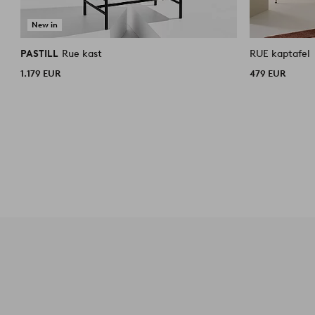
New in
PASTILL
Rue kast
RUE kaptafel
1.179 EUR
479 EUR