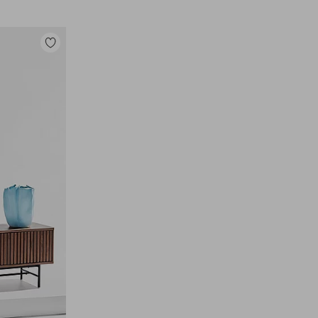
Toevoegen
aan
favorieten