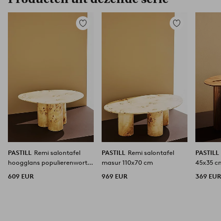
Toevoegen
Toevoegen
aan
aan
favorieten
favorieten
PASTILL
Remi salontafel
PASTILL
Remi salontafel
PASTILL
hoogglans populierenwortel
masur 110x70 cm
45x35 c
78x61 cm
609 EUR
969 EUR
369 EU