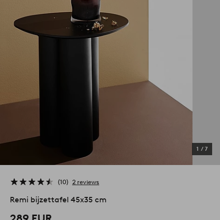
1
/
7
10
2 reviews
Remi bijzettafel 45x35 cm
289 EUR