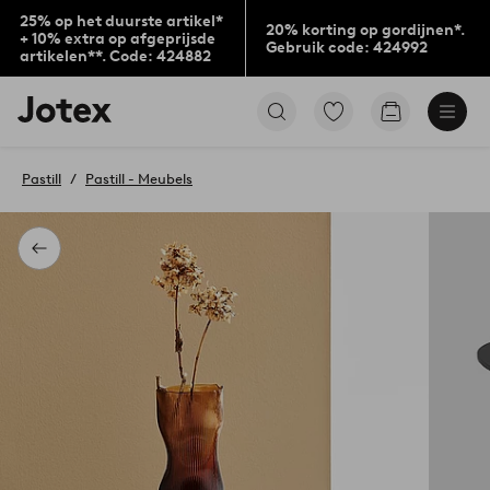
25% op het duurste artikel*
20% korting op gordijnen*.
+ 10% extra op afgeprijsde
Gebruik code: 424992
artikelen**. Code: 424882
Jotex
Ga
Go
logo
naar
to
-
favoriet
checkout
go
gemarkeerde
Pastill
Pastill - Meubels
to
producten
the
home
page
Terug