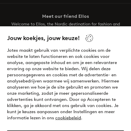
Meet our friend Ellos
Welcome to Ellos, the Nordic destination for fashion and
beauty! Get a clean, modern aesthetic and unique style for
your wardrobe. Your next inspiring look is here!
Jouw koekjes, jouw keuze!
Visit Ellos
Jotex maakt gebruik van verplichte cookies om de
website te laten functioneren en ook cookies voor
analyse, aangepaste inhoud en om je een relevantere
ervaring op onze website te bieden. Wij delen deze
persoonsgegevens en cookies met de advertentie- en
Veilig betalen - Nu betalen of opsplitsen
analysebedrijven waarmee wij samenwerken. Hiermee
analyseren we hoe je de site gebruikt en promoten we
Wil je meer weten over
onze betaalopties
?
onze marketing, zodat je meer gepersonaliseerde
advertenties kunt ontvangen. Door op Accepteren te
klikken, ga je akkoord met ons gebruik van cookies. Je
kunt je keuzes aanpassen onder Instellingen en meer
informatie lezen in ons
cookiebeleid
.
Nederland - Selecteer land