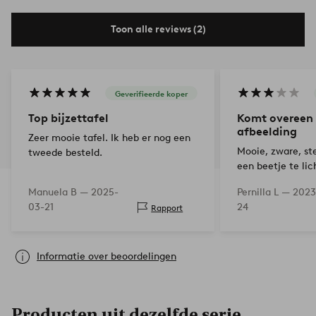
Toon alle reviews (2)
Geverifieerde koper
Top bijzettafel
Komt overeen
afbeelding
Zeer mooie tafel. Ik heb er nog een
Mooie, zware, st
tweede besteld.
een beetje te lic
pootontwerp. Voo
Manuela B —
2025-
Pernilla L —
2023
tafel is te onsta
03-21
24
Rapport
eenjarige om teg
Informatie over beoordelingen
Producten uit dezelfde serie