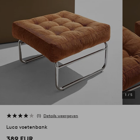
1
/
5
1
Details weergeven
Luca voetenbank
389 EUR