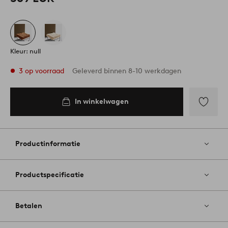
Kleur: null
3 op voorraad
Geleverd binnen 8-10 werkdagen
In winkelwagen
In
inkelwagen
Toevoege
aan
favoriete
Productinformatie
Productspecificatie
Betalen