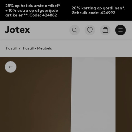
25% op het duurste artikel*
20% korting op gordijnen*.
+ 10% extra op afgeprijsde
Gebruik code: 424992
artikelen**. Code: 424882
Jotex
Ga
Go
logo
naar
to
-
favoriet
checkout
go
gemarkeerde
Pastill
Pastill - Meubels
to
producten
the
home
page
Terug