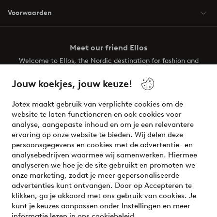
Voorwaarden
Meet our friend Ellos
Welcome to Ellos, the Nordic destination for fashion and
beauty! Get a clean, modern aesthetic and unique style for
your wardrobe. Your next inspiring look is here!
Jouw koekjes, jouw keuze!
Visit Ellos
Jotex maakt gebruik van verplichte cookies om de
website te laten functioneren en ook cookies voor
analyse, aangepaste inhoud en om je een relevantere
ervaring op onze website te bieden. Wij delen deze
persoonsgegevens en cookies met de advertentie- en
Veilig betalen - Nu betalen of opsplitsen
analysebedrijven waarmee wij samenwerken. Hiermee
analyseren we hoe je de site gebruikt en promoten we
Wil je meer weten over
onze betaalopties
?
onze marketing, zodat je meer gepersonaliseerde
advertenties kunt ontvangen. Door op Accepteren te
klikken, ga je akkoord met ons gebruik van cookies. Je
kunt je keuzes aanpassen onder Instellingen en meer
informatie lezen in ons
cookiebeleid
.