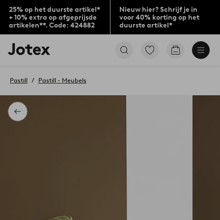
25% op het duurste artikel*
Nieuw hier? Schrijf je in
+ 10% extra op afgeprijsde
voor 40% korting op het
artikelen**. Code: 424882
duurste artikel*
Jotex
Ga
Go
logo
naar
to
-
favoriet
checkout
go
gemarkeerde
Pastill
Pastill - Meubels
to
producten
the
home
page
Terug