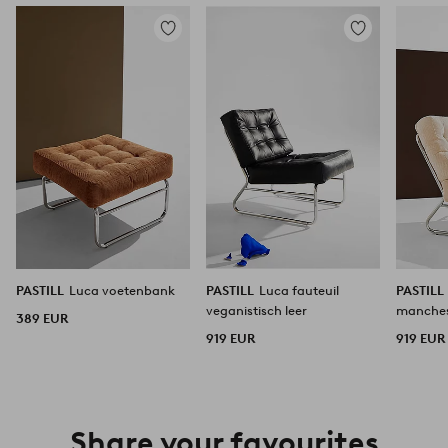
Toevoegen
Toevoegen
aan
aan
favorieten
favorieten
PASTILL
Luca voetenbank
PASTILL
Luca fauteuil
PASTILL
veganistisch leer
manches
389 EUR
919 EUR
919 EUR
Share your favourites