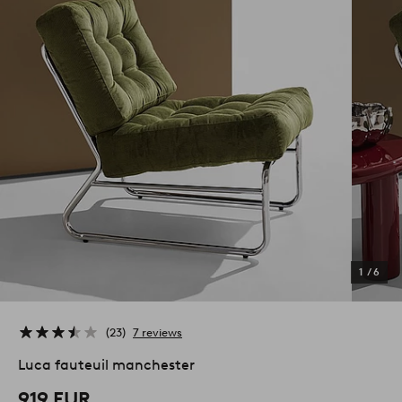
1
/
6
23
7 reviews
Luca fauteuil manchester
919 EUR