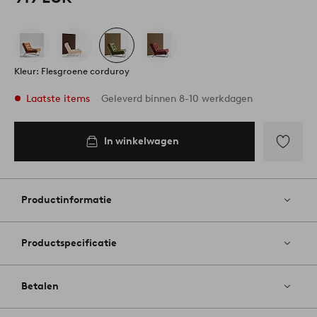
Kleur: Flesgroene corduroy
Laatste items
Geleverd binnen 8-10 werkdagen
In winkelwagen
In
inkelwagen
Toevoege
aan
favoriete
Productinformatie
Productspecificatie
Betalen