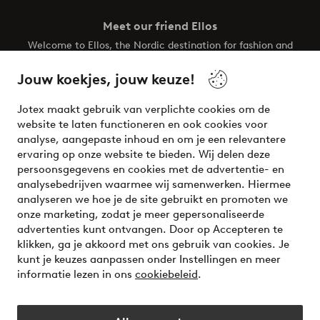
Meet our friend Ellos
Welcome to Ellos, the Nordic destination for fashion and
beauty! Get a clean, modern aesthetic and unique style for
your wardrobe. Your next inspiring look is here!
Jouw koekjes, jouw keuze!
Visit Ellos
Jotex maakt gebruik van verplichte cookies om de
website te laten functioneren en ook cookies voor
analyse, aangepaste inhoud en om je een relevantere
ervaring op onze website te bieden. Wij delen deze
persoonsgegevens en cookies met de advertentie- en
Veilig betalen - Nu betalen of opsplitsen
analysebedrijven waarmee wij samenwerken. Hiermee
analyseren we hoe je de site gebruikt en promoten we
Wil je meer weten over
onze betaalopties
?
onze marketing, zodat je meer gepersonaliseerde
advertenties kunt ontvangen. Door op Accepteren te
klikken, ga je akkoord met ons gebruik van cookies. Je
kunt je keuzes aanpassen onder Instellingen en meer
informatie lezen in ons
cookiebeleid
.
Nederland - Selecteer land