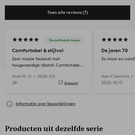
Toon alle reviews (7)
Geverifieerde koper
Comfortabel & stijlvol
De jaren 70
Zeer mooie fauteuil met
Zo mooi en comf
hoogwaardige ribstof. Comfortabel,
stabiel en een echte blikvanger.
Irina M. O —
2026-03-
Ann-Charlotte J
Duidelijke aanbeveling!
28
2025-10-17
Rapport
Informatie over beoordelingen
Producten uit dezelfde serie