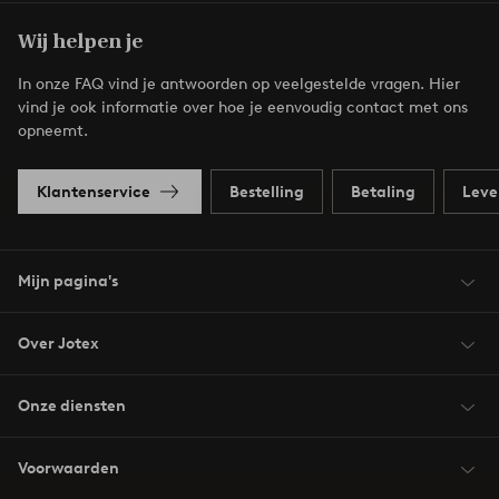
Wij helpen je
In onze FAQ vind je antwoorden op veelgestelde vragen. Hier
vind je ook informatie over hoe je eenvoudig contact met ons
opneemt.
Klantenservice
Bestelling
Betaling
Leve
Mijn pagina's
Over Jotex
Onze diensten
Voorwaarden