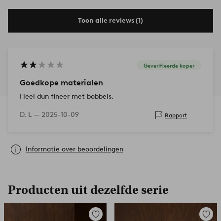
Toon alle reviews (1)
Geverifieerde koper
Goedkope materialen
Heel dun fineer met bobbels.
D. L —
2025-10-09
Rapport
Informatie over beoordelingen
Producten uit dezelfde serie
Toevoegen
Toevoe