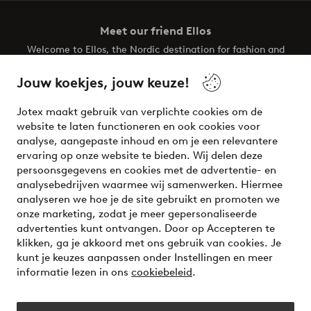
Meet our friend Ellos
Welcome to Ellos, the Nordic destination for fashion and
beauty! Get a clean, modern aesthetic and unique style for
your wardrobe. Your next inspiring look is here!
Jouw koekjes, jouw keuze!
Visit Ellos
Jotex maakt gebruik van verplichte cookies om de
website te laten functioneren en ook cookies voor
analyse, aangepaste inhoud en om je een relevantere
ervaring op onze website te bieden. Wij delen deze
persoonsgegevens en cookies met de advertentie- en
Veilig betalen - Nu betalen of opsplitsen
analysebedrijven waarmee wij samenwerken. Hiermee
analyseren we hoe je de site gebruikt en promoten we
Wil je meer weten over
onze betaalopties
?
onze marketing, zodat je meer gepersonaliseerde
advertenties kunt ontvangen. Door op Accepteren te
klikken, ga je akkoord met ons gebruik van cookies. Je
kunt je keuzes aanpassen onder Instellingen en meer
informatie lezen in ons
cookiebeleid
.
Nederland - Selecteer land