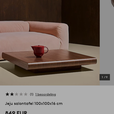
1
/
9
1
1 beoordeling
Jeju salontafel 100x100x16 cm
849 EUR