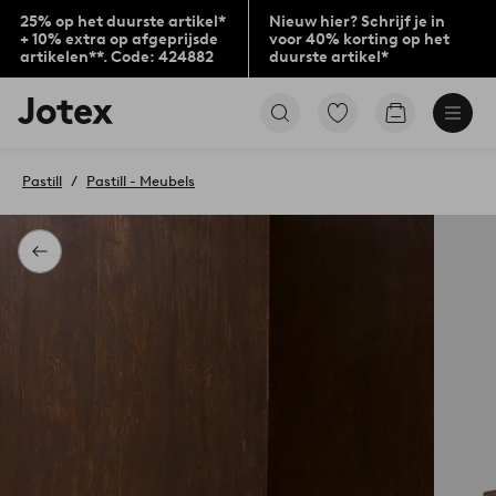
25% op het duurste artikel*
Nieuw hier? Schrijf je in
+ 10% extra op afgeprijsde
voor 40% korting op het
artikelen**. Code: 424882
duurste artikel*
Jotex
Ga
Go
logo
naar
to
-
favoriet
checkout
go
gemarkeerde
Pastill
Pastill - Meubels
to
producten
the
home
page
Terug