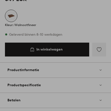
Kleur: Walnootfineer
Op voorraad
Geleverd binnen 8-10 werkdagen
In winkelwagen
In
inkelwagen
Toevoege
aan
favoriete
Productinformatie
Productspecificatie
Betalen