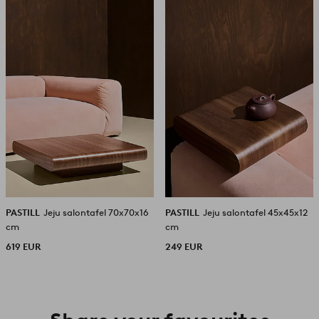
aan
aan
favorieten
favori
PASTILL
Jeju salontafel 70x70x16
PASTILL
Jeju salontafel 45x45x12
cm
cm
619 EUR
249 EUR