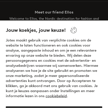
Meet our friend Ellos
Welcome to Ellos, the Nordic destination for fashion and
beauty! Get a clean, modern aesthetic and unique style for
your wardrobe. Your next inspiring look is here!
Jouw koekjes, jouw keuze!
Visit Ellos
Jotex maakt gebruik van verplichte cookies om de
website te laten functioneren en ook cookies voor
analyse, aangepaste inhoud en om je een relevantere
ervaring op onze website te bieden. Wij delen deze
persoonsgegevens en cookies met de advertentie- en
Veilig betalen - Nu betalen of opsplitsen
analysebedrijven waarmee wij samenwerken. Hiermee
analyseren we hoe je de site gebruikt en promoten we
Wil je meer weten over
onze betaalopties
?
onze marketing, zodat je meer gepersonaliseerde
advertenties kunt ontvangen. Door op Accepteren te
klikken, ga je akkoord met ons gebruik van cookies. Je
kunt je keuzes aanpassen onder Instellingen en meer
informatie lezen in ons
cookiebeleid
.
Nederland - Selecteer land