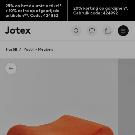
25% op het duurste artikel*
20% korting op gordijnen*.
+ 10% extra op afgeprijsde
Gebruik code: 424992
artikelen**. Code: 424882
Jotex
Ga
Go
logo
naar
to
-
favoriet
checkout
go
gemarkeerde
Pastill
Pastill - Meubels
to
producten
the
home
page
Terug