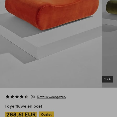
1
/
4
3
Details weergeven
Faye fluwelen poef
288,61 EUR
Outlet