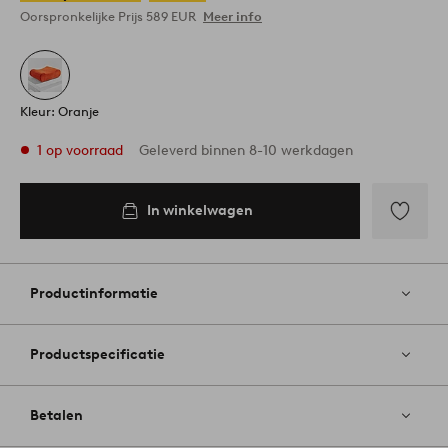
Oorspronkelijke Prijs
589 EUR
Meer info
Kleur: Oranje
1 op voorraad
Geleverd binnen 8-10 werkdagen
In winkelwagen
In
inkelwagen
Toevoege
aan
favoriete
Productinformatie
Productspecificatie
Betalen