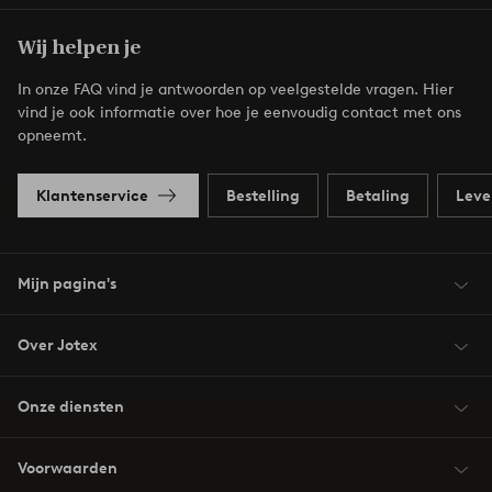
Wij helpen je
In onze FAQ vind je antwoorden op veelgestelde vragen. Hier
vind je ook informatie over hoe je eenvoudig contact met ons
opneemt.
Klantenservice
Bestelling
Betaling
Leve
Mijn pagina's
Over Jotex
Onze diensten
Voorwaarden