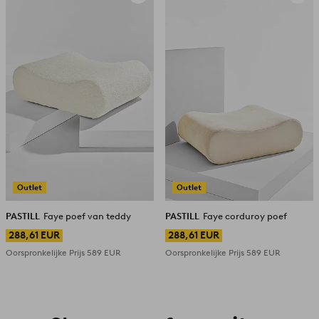
aan
aan
favorieten
favori
Outlet
Outlet
PASTILL
Faye poef van teddy
PASTILL
Faye corduroy poef
288,61 EUR
288,61 EUR
Oorspronkelijke Prijs
589 EUR
Oorspronkelijke Prijs
589 EUR