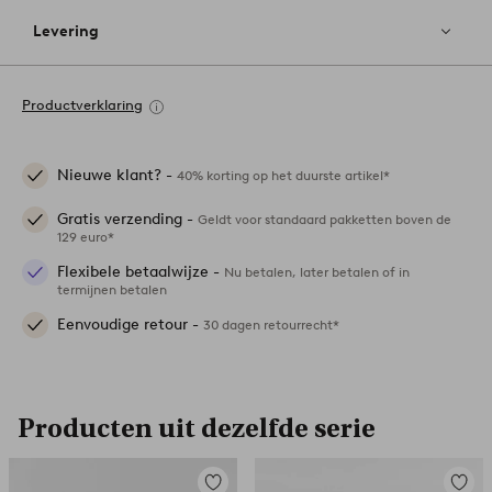
Levering
Productverklaring
Nieuwe klant? -
40% korting op het duurste artikel*
Gratis verzending -
Geldt voor standaard pakketten boven de
129 euro*
Flexibele betaalwijze -
Nu betalen, later betalen of in
termijnen betalen
Eenvoudige retour -
30 dagen retourrecht*
Producten uit dezelfde serie
Toevoegen
Toevoe