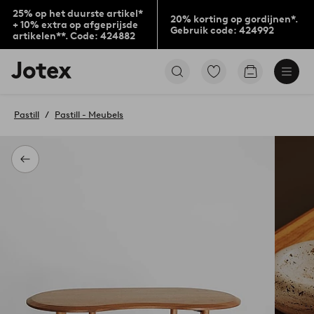
25% op het duurste artikel*
20% korting op gordijnen*.
+ 10% extra op afgeprijsde
Gebruik code: 424992
artikelen**. Code: 424882
Jotex
Ga
Go
logo
naar
to
-
favoriet
checkout
go
gemarkeerde
Pastill
Pastill - Meubels
to
producten
the
home
page
Terug