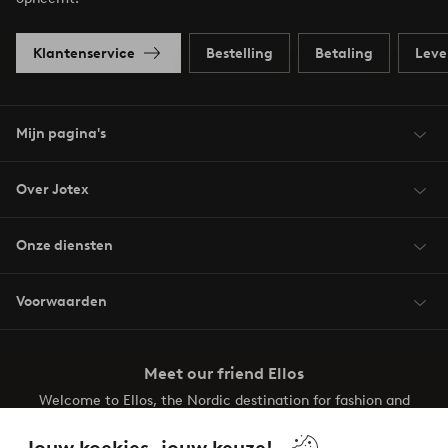
Klantenservice
Bestelling
Betaling
Leve
Mijn pagina's
Over Jotex
Onze diensten
Voorwaarden
Meet our friend Ellos
Welcome to Ellos, the Nordic destination for fashion and
beauty! Get a clean, modern aesthetic and unique style for
your wardrobe. Your next inspiring look is here!