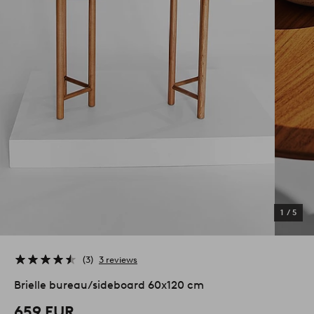
1
/
5
3
3 reviews
Brielle bureau/sideboard 60x120 cm
659 EUR