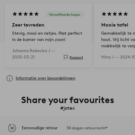
Geverifieerde koper
Zeer tevreden
Mooie tafel
Stevig, mooi en netjes. Past perfect
Gemakkelijk te 
in de kamer van mijn zoon!
hout. Vrij licht 
makkelijk te verp
Johanna Rebecka J —
de tafel als bure
2025-03-21
Nina J —
2024-1
Rapport
gebruik en in he
dressoir in de ha
Informatie over beoordelingen
Share your favourites
#jotex
Eenvoudige retour
30 dagen retourrecht*