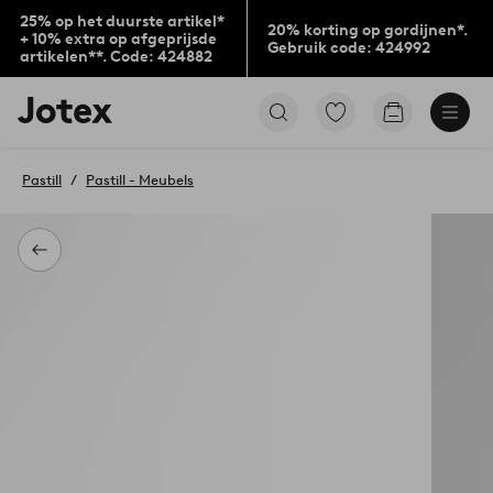
25% op het duurste artikel*
20% korting op gordijnen*.
+ 10% extra op afgeprijsde
Gebruik code: 424992
artikelen**. Code: 424882
Jotex
Ga
Go
logo
naar
to
-
favoriet
checkout
go
gemarkeerde
Pastill
Pastill - Meubels
to
producten
the
home
page
Terug