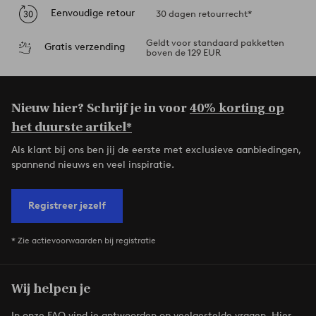
Eenvoudige retour
30 dagen retourrecht*
Geldt voor standaard pakketten
Gratis verzending
boven de 129 EUR
Nieuw hier? Schrijf je in voor
40% korting op
het duurste artikel*
Als klant bij ons ben jij de eerste met exclusieve aanbiedingen,
spannend nieuws en veel inspiratie.
Registreer jezelf
* Zie actievoorwaarden bij registratie
Wij helpen je
In onze FAQ vind je antwoorden op veelgestelde vragen. Hier