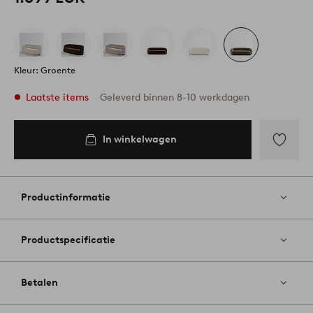
Kleur: Groente
Laatste items
Geleverd binnen 8-10 werkdagen
In winkelwagen
In
inkelwagen
Toevoege
aan
favoriete
Productinformatie
Productspecificatie
Betalen