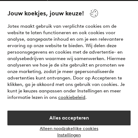
beauty! Get a clean, modern aesthetic and unique style for
your wardrobe. Your next inspiring look is here!
Jouw koekjes, jouw keuze!
Visit Ellos
Jotex maakt gebruik van verplichte cookies om de
website te laten functioneren en ook cookies voor
analyse, aangepaste inhoud en om je een relevantere
ervaring op onze website te bieden. Wij delen deze
persoonsgegevens en cookies met de advertentie- en
Veilig betalen - Nu betalen of opsplitsen
analysebedrijven waarmee wij samenwerken. Hiermee
analyseren we hoe je de site gebruikt en promoten we
Wil je meer weten over
onze betaalopties
?
onze marketing, zodat je meer gepersonaliseerde
advertenties kunt ontvangen. Door op Accepteren te
klikken, ga je akkoord met ons gebruik van cookies. Je
kunt je keuzes aanpassen onder Instellingen en meer
informatie lezen in ons
cookiebeleid
.
Nederland - Selecteer land
Alles accepteren
Instagram
Facebook
Alleen noodzakelijke cookies
Instellingen