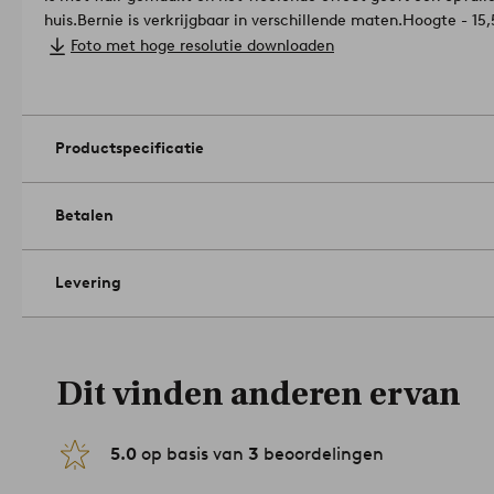
huis.
Bernie is verkrijgbaar in verschillende maten.
Hoogte - 15
Diameter - 5,5 cm.
Artikelnummer: 2118754-02-0
Foto met hoge resolutie downloaden
Productspecificatie
Betalen
Levering
Dit vinden anderen ervan
5.0
op basis van
3
beoordelingen