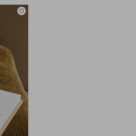
Toevoegen
aan
favorieten