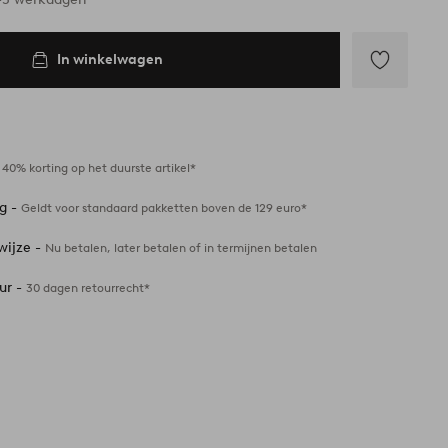
In winkelwagen
Toevoegen
aan
favorieten
-
40% korting op het duurste artikel*
ng -
Geldt voor standaard pakketten boven de 129 euro*
wijze -
Nu betalen, later betalen of in termijnen betalen
ur -
30 dagen retourrecht*