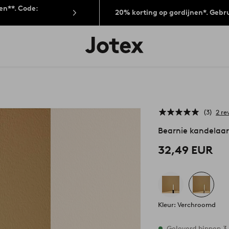
len**. Code:
20% korting op gordijnen*. Gebr
Jotex
logo
-
go
to
the
home
page
3
2 re
Bearnie kandelaar
32,49 EUR
Kleur: Verchroomd
Op voorraad
Geleverd binnen 