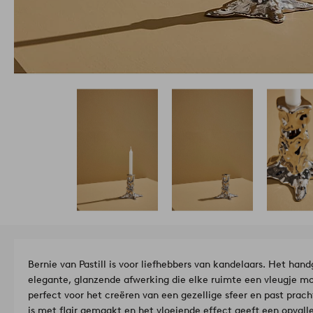
Bernie van Pastill is voor liefhebbers van kandelaars. Het h
elegante, glanzende afwerking die elke ruimte een vleugje mo
perfect voor het creëren van een gezellige sfeer en past prachti
is met flair gemaakt en het vloeiende effect geeft een opvalle