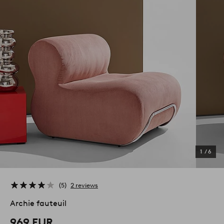
1
/
6
5
2 reviews
Archie fauteuil
969 EUR