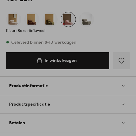
Kleur: Roze ribfluweel
Op voorraad
Geleverd binnen 8-10 werkdagen
In winkelwagen
In
inkelwagen
Toevoege
aan
favoriete
Productinformatie
Productspecificatie
Betalen