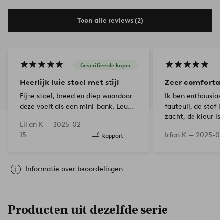
Toon alle reviews (2)
Geverifieerde koper
Heerlijk luie stoel met stijl
Zeer comforta
Fijne stoel, breed en diep waardoor
Ik ben enthousia
deze voelt als een mini-bank. Leuke
fauteuil, de stof 
stijl, zeker in bruin echt '70s. Stoel is
zacht, de kleur i
Lilian K —
2025-02-
zwaar genoeg dat hij blijft staan
afhankelijk van d
15
Irfan K —
2025-0
Rapport
maar licht genoeg om te…
er weer anders uit
gevoelig…
Informatie over beoordelingen
Producten uit dezelfde serie