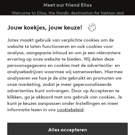
Meet our friend Ellos
Welcome to Ellos, the Nordic destination for fashion and
beauty! Get a clean, modern aesthetic and unique style for
your wardrobe. Your next inspiring look is here!
Jouw koekjes, jouw keuze!
Visit Ellos
Jotex maakt gebruik van verplichte cookies om de
website te laten functioneren en ook cookies voor
analyse, aangepaste inhoud en om je een relevantere
ervaring op onze website te bieden. Wij delen deze
persoonsgegevens en cookies met de advertentie- en
Veilig betalen - Nu betalen of opsplitsen
analysebedrijven waarmee wij samenwerken. Hiermee
analyseren we hoe je de site gebruikt en promoten we
Wil je meer weten over
onze betaalopties
?
onze marketing, zodat je meer gepersonaliseerde
advertenties kunt ontvangen. Door op Accepteren te
klikken, ga je akkoord met ons gebruik van cookies. Je
kunt je keuzes aanpassen onder Instellingen en meer
informatie lezen in ons
cookiebeleid
.
Nederland - Selecteer land
Alles accepteren