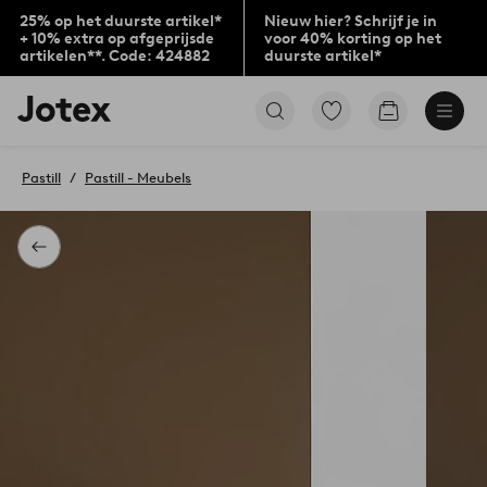
25% op het duurste artikel*
Nieuw hier? Schrijf je in
+ 10% extra op afgeprijsde
voor 40% korting op het
artikelen**. Code: 424882
duurste artikel*
Jotex
Ga
Go
logo
naar
to
-
favoriet
checkout
go
gemarkeerde
Pastill
Pastill - Meubels
to
producten
the
home
page
Terug