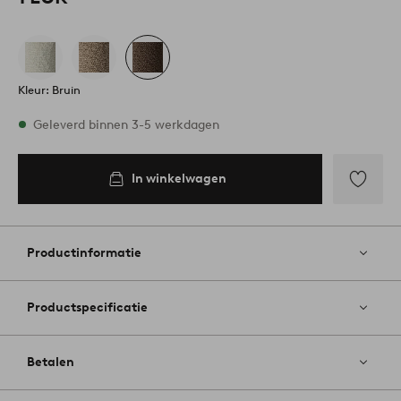
Kleur: Bruin
Op voorraad
Geleverd binnen 3-5 werkdagen
In winkelwagen
In
inkelwagen
Toevoege
aan
favoriete
Productinformatie
Productspecificatie
Betalen