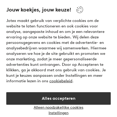
beauty! Get a clean, modern aesthetic and unique style for
your wardrobe. Your next inspiring look is here!
Jouw koekjes, jouw keuze!
Visit Ellos
Jotex maakt gebruik van verplichte cookies om de
website te laten functioneren en ook cookies voor
analyse, aangepaste inhoud en om je een relevantere
ervaring op onze website te bieden. Wij delen deze
persoonsgegevens en cookies met de advertentie- en
Veilig betalen - Nu betalen of opsplitsen
analysebedrijven waarmee wij samenwerken. Hiermee
analyseren we hoe je de site gebruikt en promoten we
Wil je meer weten over
onze betaalopties
?
onze marketing, zodat je meer gepersonaliseerde
advertenties kunt ontvangen. Door op Accepteren te
klikken, ga je akkoord met ons gebruik van cookies. Je
kunt je keuzes aanpassen onder Instellingen en meer
informatie lezen in ons
cookiebeleid
.
Nederland - Selecteer land
Alles accepteren
Instagram
Facebook
Alleen noodzakelijke cookies
Instellingen