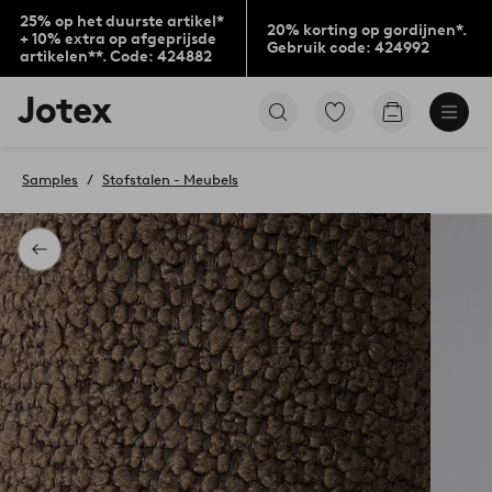
25% op het duurste artikel*
20% korting op gordijnen*.
+ 10% extra op afgeprijsde
Gebruik code: 424992
artikelen**. Code: 424882
Jotex
Ga
Go
logo
naar
to
-
favoriet
checkout
go
gemarkeerde
Samples
Stofstalen - Meubels
to
producten
the
home
page
Terug