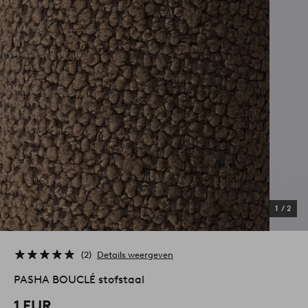
1
/
2
2
Details weergeven
PASHA BOUCLÉ stofstaal
1 EUR