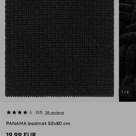
1
/
2
53
28 reviews
PANAMA badmat 50x80 cm
19,99 EUR