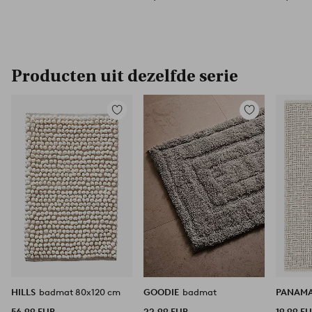
Producten uit dezelfde serie
Toevoegen
Toevoegen
aan
aan
favorieten
favorieten
HILLS
badmat 80x120 cm
GOODIE
badmat
PANAM
56,99 EUR
22,99 EUR
19,99 E