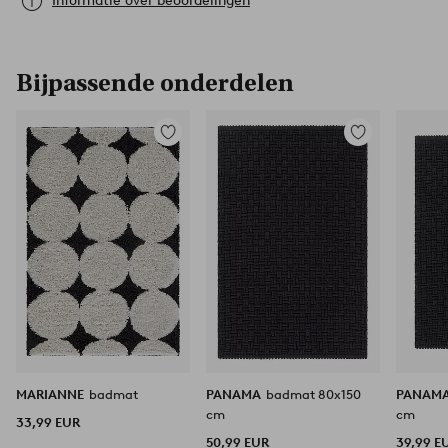
Informatie over beoordelingen
Bijpassende onderdelen
Toevoegen
Toevoegen
aan
aan
favorieten
favorieten
MARIANNE
badmat
PANAMA
badmat 80x150
PANAM
cm
cm
33,99 EUR
50,99 EUR
39,99 E