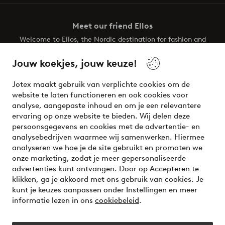
Meet our friend Ellos
Welcome to Ellos, the Nordic destination for fashion and
beauty! Get a clean, modern aesthetic and unique style for
your wardrobe. Your next inspiring look is here!
Jouw koekjes, jouw keuze!
Visit Ellos
Jotex maakt gebruik van verplichte cookies om de
website te laten functioneren en ook cookies voor
analyse, aangepaste inhoud en om je een relevantere
ervaring op onze website te bieden. Wij delen deze
persoonsgegevens en cookies met de advertentie- en
Veilig betalen - Nu betalen of opsplitsen
analysebedrijven waarmee wij samenwerken. Hiermee
analyseren we hoe je de site gebruikt en promoten we
Wil je meer weten over
onze betaalopties
?
onze marketing, zodat je meer gepersonaliseerde
advertenties kunt ontvangen. Door op Accepteren te
klikken, ga je akkoord met ons gebruik van cookies. Je
kunt je keuzes aanpassen onder Instellingen en meer
informatie lezen in ons
cookiebeleid
.
Nederland - Selecteer land