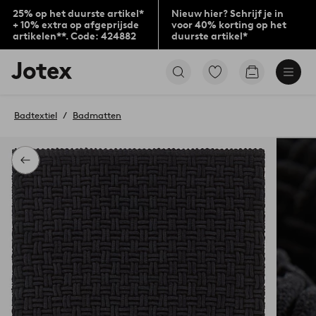
25% op het duurste artikel*
Nieuw hier? Schrijf je in
+ 10% extra op afgeprijsde
voor 40% korting op het
artikelen**. Code: 424882
duurste artikel*
Jotex
Ga
Go
logo
naar
to
-
favoriet
checkout
go
gemarkeerde
Badtextiel
Badmatten
to
producten
the
home
page
Terug