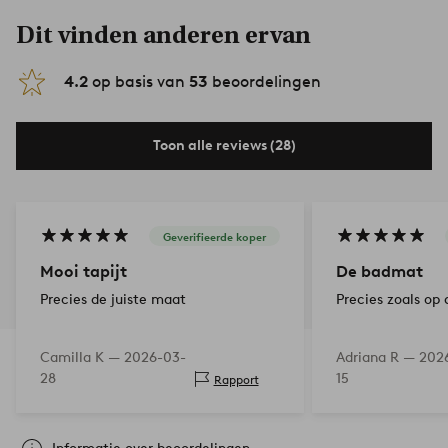
Dit vinden anderen ervan
4.2
op basis van
53
beoordelingen
Toon alle reviews (28)
Geverifieerde koper
Mooi tapijt
De badmat
Precies de juiste maat
Precies zoals op 
Camilla K —
2026-03-
Adriana R —
202
28
15
Rapport