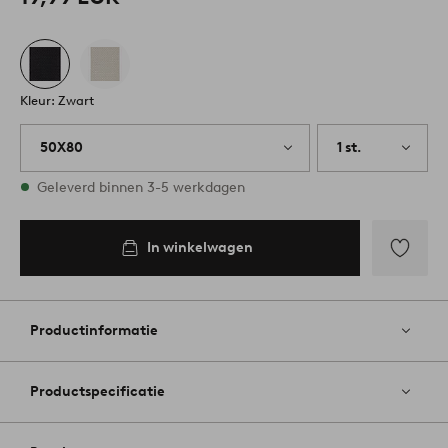
Kleur: Zwart
50X80
1 st.
Op voorraad
Geleverd binnen 3-5 werkdagen
In winkelwagen
Toevoege
aan
favoriete
Productinformatie
Productspecificatie