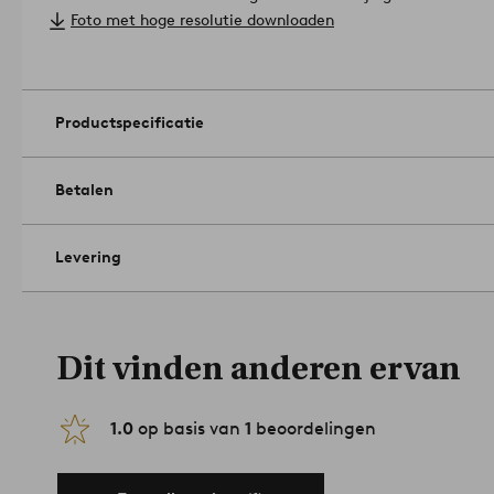
Vulling: 100% Polyester.
Foto met hoge resolutie downloaden
Handvat: Polyurethaan.
Afmetingen maat S: 45x22x45 cm. Het maximale gewicht van h
kg.
Afmetingen L: 55x42x52 cm. Het maximale gewicht dat de tas
Productspecificatie
plekken proper maken.
Artikelnummer: 2109907-02
Betalen
Levering
Dit vinden anderen ervan
1.0
op basis van
1
beoordelingen