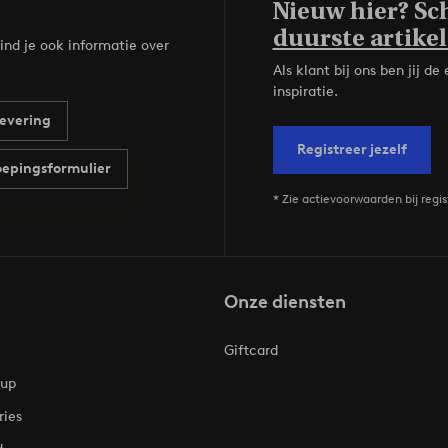
Nieuw hier? Sch
duurste artikel
ind je ook informatie over
Als klant bij ons ben jij 
inspiratie.
evering
Registreer jezelf
epingsformulier
* Zie actievoorwaarden bij regis
Onze diensten
Giftcard
oup
ries