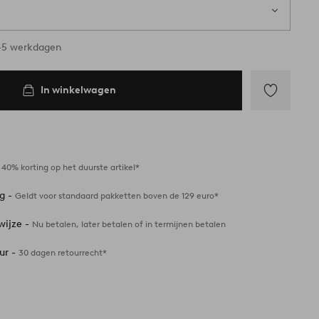
ad
3-5 werkdagen
In winkelwagen
Toevoegen
aan
favorieten
-
40% korting op het duurste artikel*
ng -
Geldt voor standaard pakketten boven de 129 euro*
wijze -
Nu betalen, later betalen of in termijnen betalen
ur -
30 dagen retourrecht*