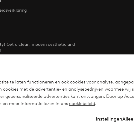
d
eidsverklaring
uty! Get a clean, modern aesthetic and
!
Visit Ellos
site te laten functioneren en ook cookies voor analyse, aangepa
n cookies met de advertentie- en analysebedrijven waarmee wij 
r gepersonaliseerde advertenties kunt ontvangen. Door op Accep
en en meer informatie lezen in ons
cookiebeleid
.
Instellingen
Allee
Instagra
Fa
Nederland - Selecteer land