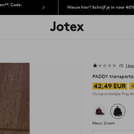
len**. Code:
Nieuw hier? Schrijf je in voor 40
Jotex
logo
-
go
to
the
home
page
1
1 be
PADDY transportza
42,49 EUR
Oorspronkelijke Prijs
8
Kleur: Zwart