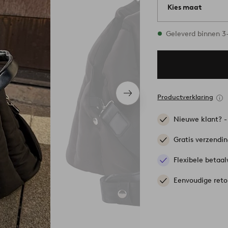
Kies maat
1 maten op voorra
Geleverd binnen 
Volgend
Productverklaring
item
Nieuwe klant? 
Gratis verzendi
Flexibele betaal
Eenvoudige reto