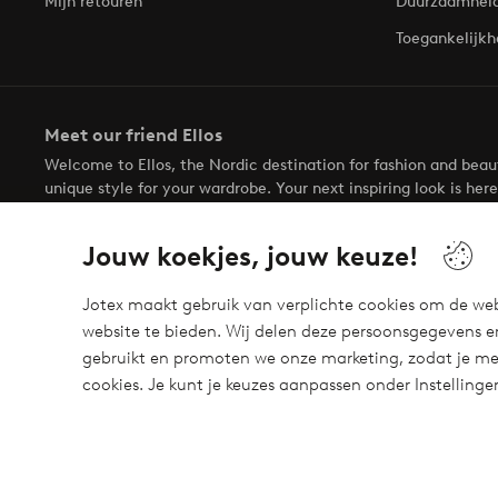
Mijn retouren
Duurzaamhei
Toegankelijkh
Meet our friend Ellos
Welcome to Ellos, the Nordic destination for fashion and bea
unique style for your wardrobe. Your next inspiring look is here
Jouw koekjes, jouw keuze!
Jotex maakt gebruik van verplichte cookies om de web
website te bieden. Wij delen deze persoonsgegevens e
Veilig betalen - Nu betalen of opsplitsen
gebruikt en promoten we onze marketing, zodat je mee
Wil je meer weten over
onze betaalopties
?
cookies. Je kunt je keuzes aanpassen onder Instelling