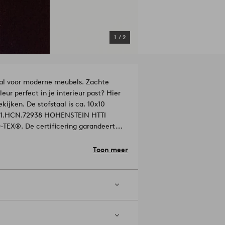
1
/
2
aal voor moderne meubels. Zachte
leur perfect in je interieur past? Hier
ekijken. De stofstaal is ca. 10x10
x 21.HCN.72938 HOHENSTEIN HTTI
-TEX®. De certificering garandeert
 kunnen zijn voor de gezondheid of het
Toon meer