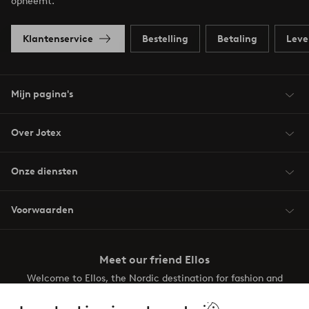
opneemt.
Klantenservice
Bestelling
Betaling
Leve
Mijn pagina's
Over Jotex
Onze diensten
Voorwaarden
Meet our friend Ellos
Welcome to Ellos, the Nordic destination for fashion and
beauty! Get a clean, modern aesthetic and unique style for
your wardrobe. Your next inspiring look is here!