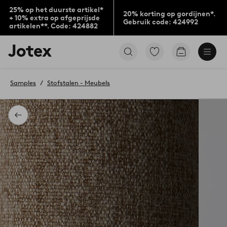
25% op het duurste artikel*
20% korting op gordijnen*.
+ 10% extra op afgeprijsde
Gebruik code: 424992
artikelen**. Code: 424882
Jotex
Ga
Go
logo
naar
to
-
favoriet
checkout
go
gemarkeerde
Samples
Stofstalen - Meubels
to
producten
the
home
page
Terug