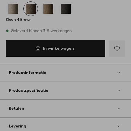
Kleur: 4 Brown
Op voorraad
Geleverd binnen 3-5 werkdagen
In winkelwagen
In
inkelwagen
Toevoege
aan
favoriete
Productinformatie
Productspecificatie
Betalen
Levering