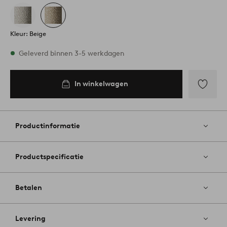
Kleur: Beige
Op voorraad
Geleverd binnen 3-5 werkdagen
In winkelwagen
In
inkelwagen
Toevoege
aan
favoriete
Productinformatie
Productspecificatie
Betalen
Levering