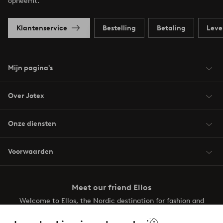
opneemt.
Klantenservice
Bestelling
Betaling
Leve
Mijn pagina's
Over Jotex
Onze diensten
Voorwaarden
Meet our friend Ellos
Welcome to Ellos, the Nordic destination for fashion and
beauty! Get a clean, modern aesthetic and unique style for
your wardrobe. Your next inspiring look is here!