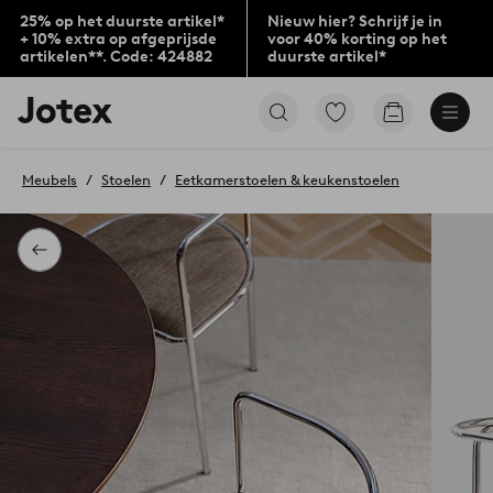
25% op het duurste artikel*
Nieuw hier? Schrijf je in
+ 10% extra op afgeprijsde
voor 40% korting op het
artikelen**. Code: 424882
duurste artikel*
Jotex
Ga
Go
logo
naar
to
-
favoriet
checkout
go
gemarkeerde
Meubels
Stoelen
Eetkamerstoelen & keukenstoelen
to
producten
the
home
page
Terug