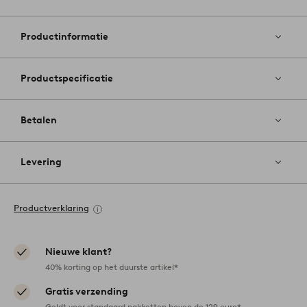
Toevoege
aan
favoriete
Productinformatie
Productspecificatie
Betalen
Levering
Productverklaring
Nieuwe klant?
40% korting op het duurste artikel*
Gratis verzending
Geldt voor standaard pakketten boven de 129 euro*