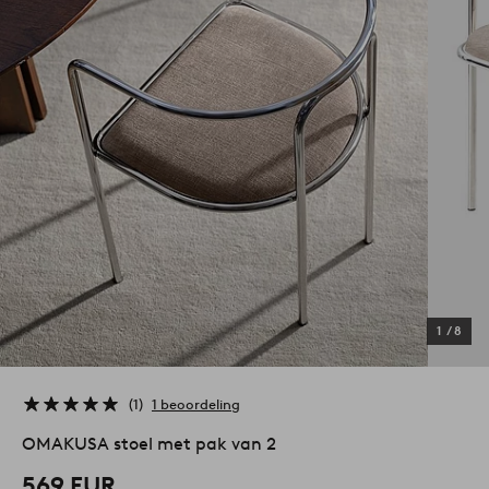
1
/
8
1
1 beoordeling
OMAKUSA stoel met pak van 2
569 EUR