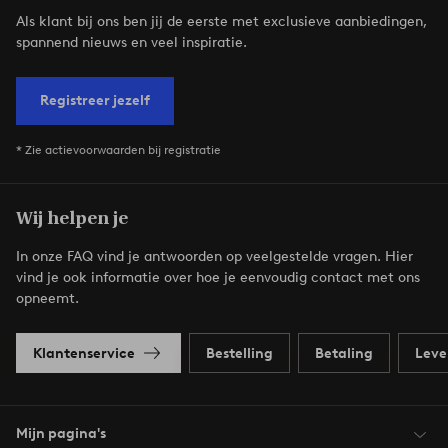
Als klant bij ons ben jij de eerste met exclusieve aanbiedingen,
spannend nieuws en veel inspiratie.
Registreer jezelf
* Zie actievoorwaarden bij registratie
Wij helpen je
In onze FAQ vind je antwoorden op veelgestelde vragen. Hier
vind je ook informatie over hoe je eenvoudig contact met ons
opneemt.
Klantenservice
Bestelling
Betaling
Leve
Mijn pagina's