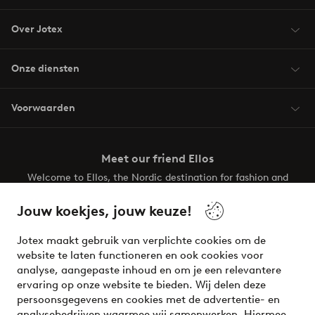
Over Jotex
Onze diensten
Voorwaarden
Meet our friend Ellos
Welcome to Ellos, the Nordic destination for fashion and
beauty! Get a clean, modern aesthetic and unique style for
your wardrobe. Your next inspiring look is here!
Jouw koekjes, jouw keuze!
Visit Ellos
Jotex maakt gebruik van verplichte cookies om de
website te laten functioneren en ook cookies voor
analyse, aangepaste inhoud en om je een relevantere
ervaring op onze website te bieden. Wij delen deze
persoonsgegevens en cookies met de advertentie- en
Veilig betalen - Nu betalen of opsplitsen
analysebedrijven waarmee wij samenwerken. Hiermee