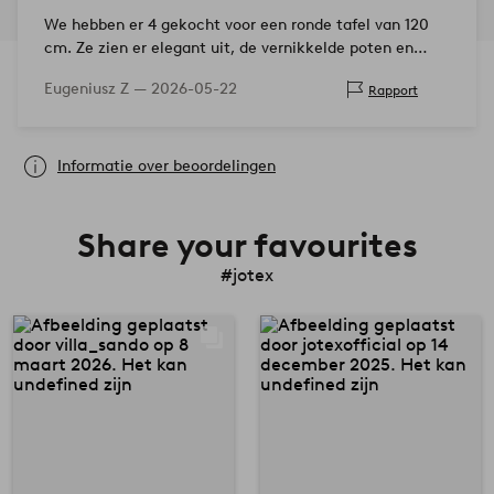
We hebben er 4 gekocht voor een ronde tafel van 120
cm. Ze zien er elegant uit, de vernikkelde poten en
bekleding passen bij de stijl en het meubilair. Ze passen
Eugeniusz Z —
2026-05-22
Rapport
perfect onder het tafelbl…
Informatie over beoordelingen
Share your favourites
#jotex