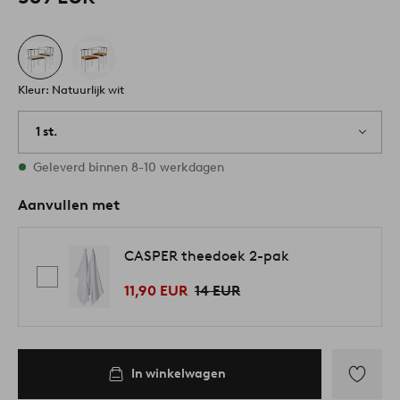
Kleur: Natuurlijk wit
1 st.
Op voorraad
Geleverd binnen 8-10 werkdagen
Aanvullen met
CASPER theedoek 2-pak
11,90 EUR
14 EUR
In winkelwagen