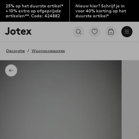
25% op het duurste artikel*
Nieuw hier? Schrijf je in
+ 10% extra op afgeprijsde
voor 40% korting op het
artikelen**. Code: 424882
duurste artikel*
Jotex
Ga
Go
logo
naar
to
-
favoriet
checkout
go
gemarkeerde
Decoratie
Woonaccessoires
to
producten
the
home
page
Terug