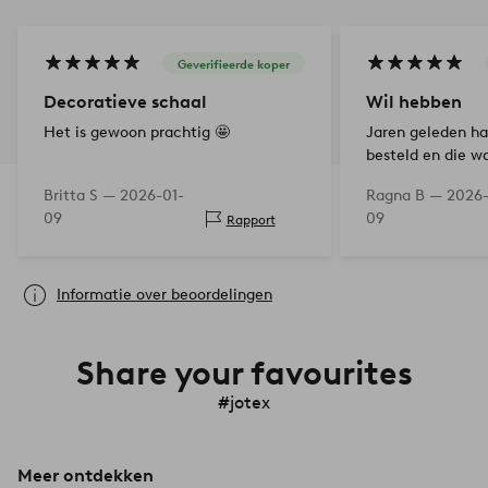
Geverifieerde koper
Decoratieve schaal
Wil hebben
Het is gewoon prachtig 🤩
Jaren geleden had
besteld en die wa
van jaloezie bij
Britta S —
2026-01-
Ragna B —
2026-
gewoon een twe
09
09
Rapport
Informatie over beoordelingen
Share your favourites
#jotex
Meer ontdekken