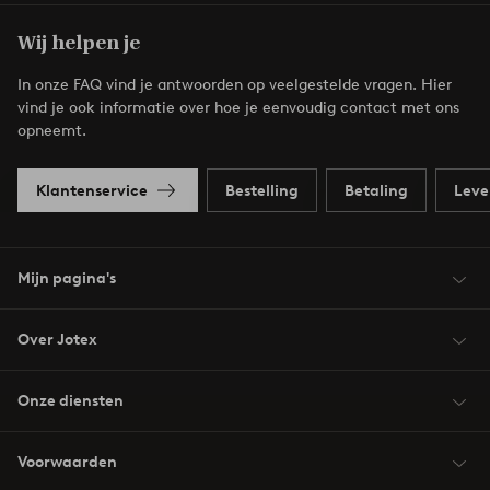
Wij helpen je
In onze FAQ vind je antwoorden op veelgestelde vragen. Hier
vind je ook informatie over hoe je eenvoudig contact met ons
opneemt.
Klantenservice
Bestelling
Betaling
Leve
Mijn pagina's
Over Jotex
Onze diensten
Voorwaarden