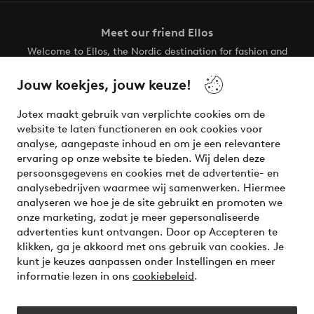
Meet our friend Ellos
Welcome to Ellos, the Nordic destination for fashion and
beauty! Get a clean, modern aesthetic and unique style for
your wardrobe. Your next inspiring look is here!
Jouw koekjes, jouw keuze!
Visit Ellos
Jotex maakt gebruik van verplichte cookies om de
website te laten functioneren en ook cookies voor
analyse, aangepaste inhoud en om je een relevantere
ervaring op onze website te bieden. Wij delen deze
persoonsgegevens en cookies met de advertentie- en
Veilig betalen - Nu betalen of opsplitsen
analysebedrijven waarmee wij samenwerken. Hiermee
analyseren we hoe je de site gebruikt en promoten we
Wil je meer weten over
onze betaalopties
?
onze marketing, zodat je meer gepersonaliseerde
advertenties kunt ontvangen. Door op Accepteren te
klikken, ga je akkoord met ons gebruik van cookies. Je
kunt je keuzes aanpassen onder Instellingen en meer
informatie lezen in ons
cookiebeleid
.
Nederland - Selecteer land