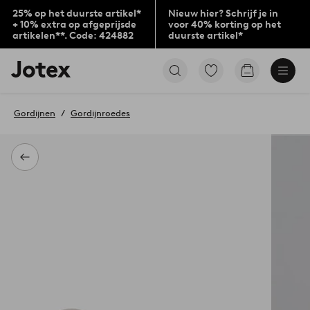
25% op het duurste artikel*
Nieuw hier? Schrijf je in
+ 10% extra op afgeprijsde
voor 40% korting op het
artikelen**. Code: 424882
duurste artikel*
Jotex
Ga
Go
logo
naar
to
-
favoriet
checkout
go
gemarkeerde
Gordijnen
Gordijnroedes
to
producten
the
home
page
Terug