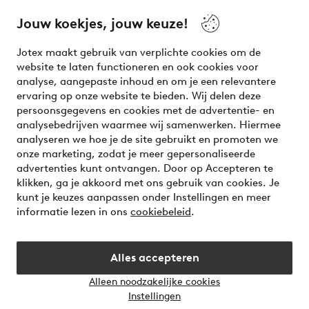
beauty! Get a clean, modern aesthetic and unique style for
your wardrobe. Your next inspiring look is here!
Jouw koekjes, jouw keuze!
Visit Ellos
Jotex maakt gebruik van verplichte cookies om de
website te laten functioneren en ook cookies voor
analyse, aangepaste inhoud en om je een relevantere
ervaring op onze website te bieden. Wij delen deze
persoonsgegevens en cookies met de advertentie- en
Veilig betalen - Nu betalen of opsplitsen
analysebedrijven waarmee wij samenwerken. Hiermee
analyseren we hoe je de site gebruikt en promoten we
Wil je meer weten over
onze betaalopties
?
onze marketing, zodat je meer gepersonaliseerde
advertenties kunt ontvangen. Door op Accepteren te
klikken, ga je akkoord met ons gebruik van cookies. Je
kunt je keuzes aanpassen onder Instellingen en meer
informatie lezen in ons
cookiebeleid
.
Nederland - Selecteer land
Alles accepteren
Instagram
Facebook
Alleen noodzakelijke cookies
Instellingen