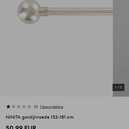
1
/
3
1
1 beoordeling
NINITA gordijnroede 132-181 cm
50,99 EUR