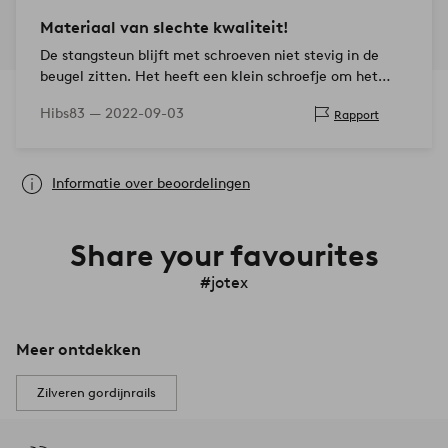
Materiaal van slechte kwaliteit!
De stangsteun blijft met schroeven niet stevig in de
beugel zitten. Het heeft een klein schroefje om het
vast te draaien en de stang niet over de haak te laten
Hibs83 —
2022-09-03
Rapport
glijden,…
Informatie over beoordelingen
Share your favourites
#jotex
Meer ontdekken
Zilveren gordijnrails