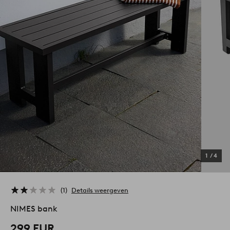
1
/
4
1
Details weergeven
NIMES bank
299 EUR