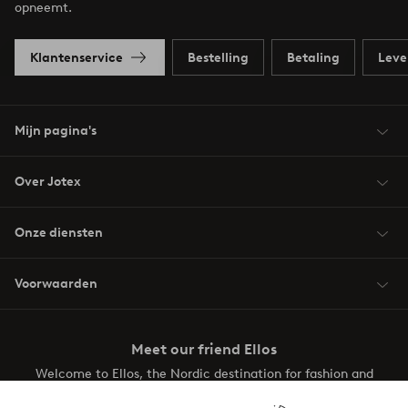
opneemt.
Klantenservice
Bestelling
Betaling
Leve
Mijn pagina's
Over Jotex
Onze diensten
Voorwaarden
Meet our friend Ellos
Welcome to Ellos, the Nordic destination for fashion and
beauty! Get a clean, modern aesthetic and unique style for