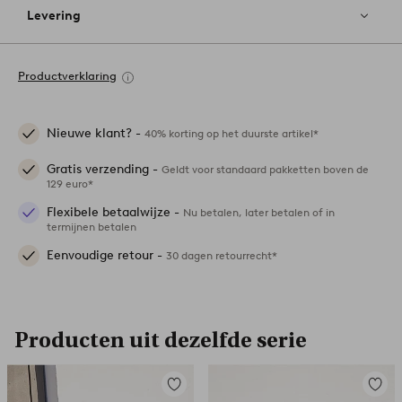
Levering
Productverklaring
Nieuwe klant? -
40% korting op het duurste artikel*
Gratis verzending -
Geldt voor standaard pakketten boven de
129 euro*
Flexibele betaalwijze -
Nu betalen, later betalen of in
termijnen betalen
Eenvoudige retour -
30 dagen retourrecht*
Producten uit dezelfde serie
Toevoegen
Toevoe