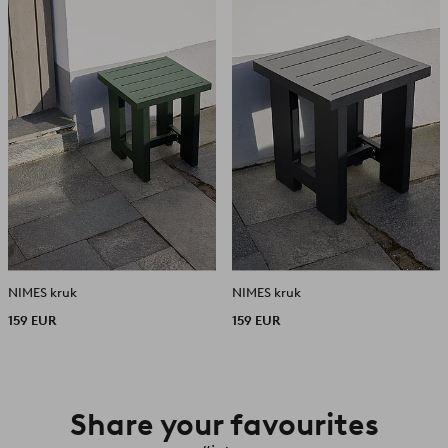
aan
aan
favorieten
favori
NIMES kruk
NIMES kruk
159 EUR
159 EUR
Share your favourites