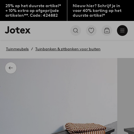
25% op het duurste artikel*
Nieuw hier? Schrijf je in
+ 10% extra op afgeprijsde
voor 40% korting op het
artikelen**. Code: 424882
duurste artikel*
Jotex
Ga
Go
logo
naar
to
-
favoriet
checkout
go
gemarkeerde
Tuinmeubels
Tuinbanken & zitbanken voor buiten
to
producten
the
home
page
Terug