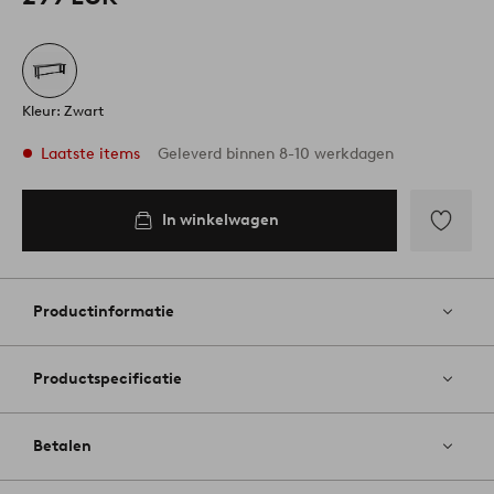
Kleur: Zwart
Laatste items
Geleverd binnen 8-10 werkdagen
In winkelwagen
In
inkelwagen
Toevoege
aan
favoriete
Productinformatie
Productspecificatie
Betalen