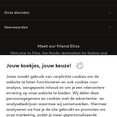
Onze diensten
Voorwaarden
Meet our friend Ellos
Welcome to Ellos, the Nordic destination for fashion and
beauty! Get a clean, modern aesthetic and unique style for
your wardrobe. Your next inspiring look is here!
Jouw koekjes, jouw keuze!
Visit Ellos
Jotex maakt gebruik van verplichte cookies om de
website te laten functioneren en ook cookies voor
analyse, aangepaste inhoud en om je een relevantere
ervaring op onze website te bieden. Wij delen deze
persoonsgegevens en cookies met de advertentie- en
Veilig betalen - Nu betalen of opsplitsen
analysebedrijven waarmee wij samenwerken. Hiermee
analyseren we hoe je de site gebruikt en promoten we
Wil je meer weten over
onze betaalopties
?
onze marketing, zodat je meer gepersonaliseerde