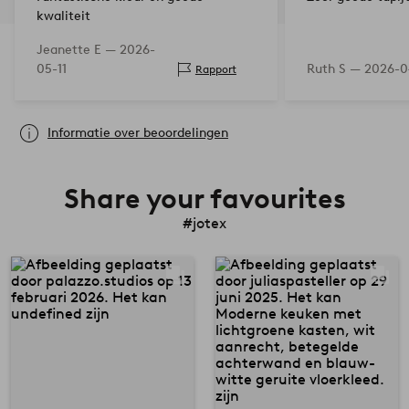
kwaliteit
Jeanette E —
2026-
05-11
Ruth S —
2026-0
Rapport
Informatie over beoordelingen
Share your favourites
#jotex