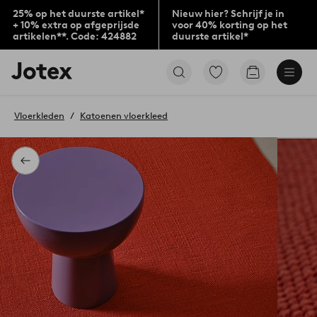
25% op het duurste artikel*
Nieuw hier? Schrijf je in
+ 10% extra op afgeprijsde
voor 40% korting op het
artikelen**. Code: 424882
duurste artikel*
Jotex
Ga
Go
logo
naar
to
-
favoriet
checkout
go
gemarkeerde
Vloerkleden
Katoenen vloerkleed
to
producten
the
home
page
Terug