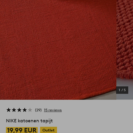
1
/
5
29
15 reviews
NIKE katoenen tapijt
19,99 EUR
Outlet