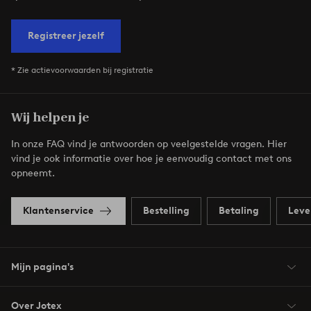
Registreer jezelf
* Zie actievoorwaarden bij registratie
Wij helpen je
In onze FAQ vind je antwoorden op veelgestelde vragen. Hier
vind je ook informatie over hoe je eenvoudig contact met ons
opneemt.
Klantenservice
Bestelling
Betaling
Leve
Mijn pagina's
Over Jotex