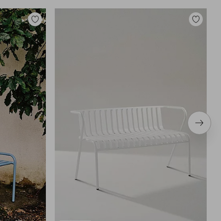
Toevoegen
Toevoege
aan
aan
favorieten
favoriete
Volge
item