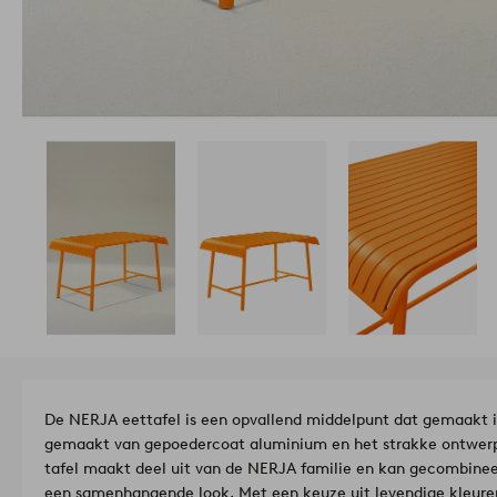
De NERJA eettafel is een opvallend middelpunt dat gemaakt is
gemaakt van gepoedercoat aluminium en het strakke ontwerp is
tafel maakt deel uit van de NERJA familie en kan gecombine
een samenhangende look. Met een keuze uit levendige kleuren