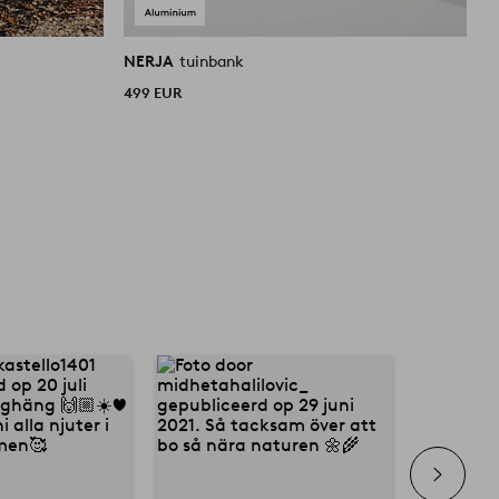
NERJA
tuinbank
N
499 EUR
3