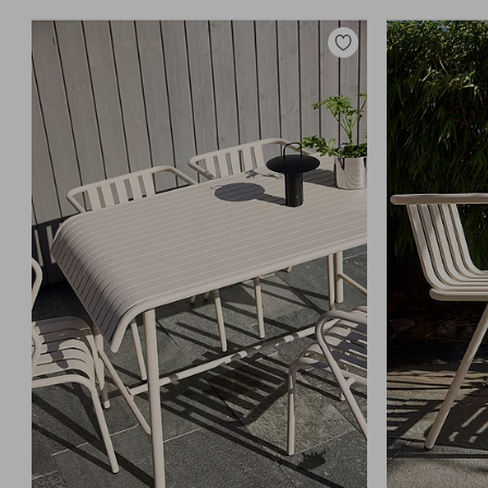
Toevoegen
aan
favorieten