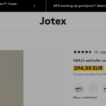
len**. Code:
20% korting op gordijnen*. Gebr
Jotex
logo
-
go
to
the
home
page
2
1 be
NERJA eettafel vo
294,50 EUR
Oorspronkelijke Prijs
5
Kleur: undefined