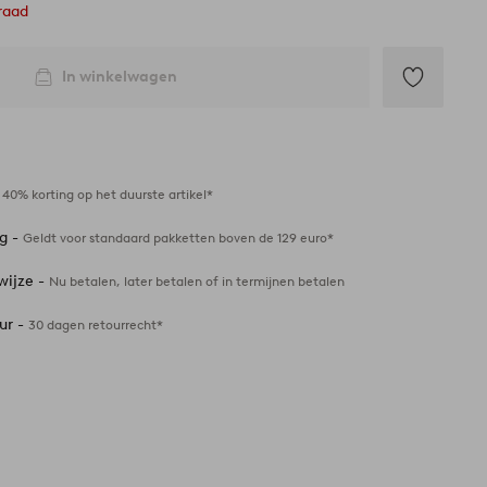
raad
In winkelwagen
Toevoegen
aan
favorieten
-
40% korting op het duurste artikel*
ng -
Geldt voor standaard pakketten boven de 129 euro*
wijze -
Nu betalen, later betalen of in termijnen betalen
ur -
30 dagen retourrecht*