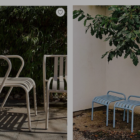
Toevoegen
aan
favorieten