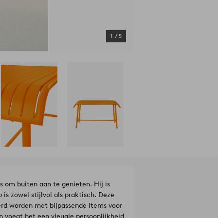
1
/
5
 om buiten aan te genieten. Hij is
 zowel stijlvol als praktisch. Deze
erd worden met bijpassende items voor
 voegt het een vleugje persoonlijkheid