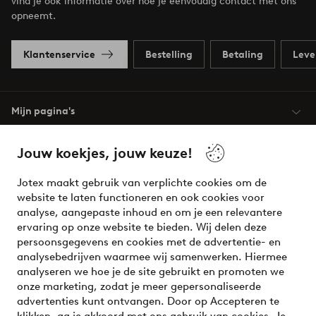
vind je ook informatie over hoe je eenvoudig contact met ons
opneemt.
Klantenservice
Bestelling
Betaling
Leve
Mijn pagina's
Jouw koekjes, jouw keuze!
Over Jotex
Jotex maakt gebruik van verplichte cookies om de
Onze diensten
website te laten functioneren en ook cookies voor
analyse, aangepaste inhoud en om je een relevantere
ervaring op onze website te bieden. Wij delen deze
Voorwaarden
persoonsgegevens en cookies met de advertentie- en
analysebedrijven waarmee wij samenwerken. Hiermee
analyseren we hoe je de site gebruikt en promoten we
Meet our friend Ellos
onze marketing, zodat je meer gepersonaliseerde
Welcome to Ellos, the Nordic destination for fashion and
advertenties kunt ontvangen. Door op Accepteren te
beauty! Get a clean, modern aesthetic and unique style for