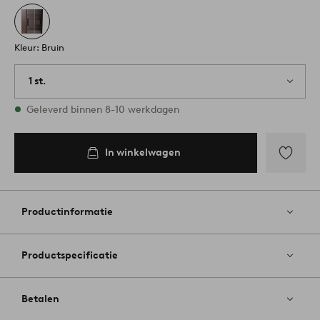
Kleur: Bruin
1 st.
Op voorraad
Geleverd binnen 8-10 werkdagen
In winkelwagen
Toevoege
aan
favoriete
Productinformatie
Productspecificatie
Betalen