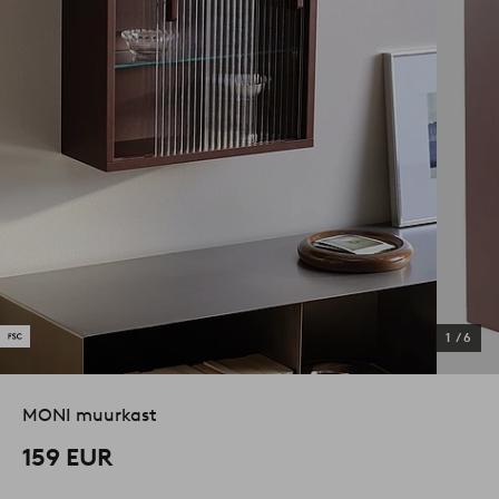
1
/
6
MONI muurkast
159 EUR