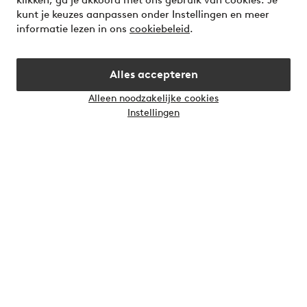
klikken, ga je akkoord met ons gebruik van cookies. Je
your wardrobe. Your next inspiring look is here!
kunt je keuzes aanpassen onder Instellingen en meer
informatie lezen in ons
cookiebeleid
.
Visit Ellos
Alles accepteren
Alleen noodzakelijke cookies
Instellingen
Veilig betalen - Nu betalen of opsplitsen
Wil je meer weten over
onze betaalopties
?
Nederland - Selecteer land
Instagram
Facebook