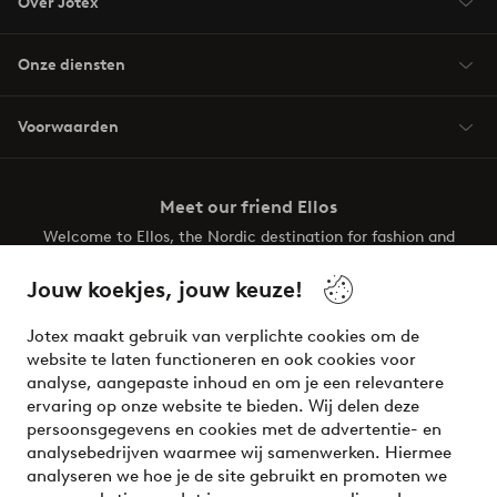
Over Jotex
Onze diensten
Voorwaarden
Meet our friend Ellos
Welcome to Ellos, the Nordic destination for fashion and
beauty! Get a clean, modern aesthetic and unique style for
your wardrobe. Your next inspiring look is here!
Jouw koekjes, jouw keuze!
Visit Ellos
Jotex maakt gebruik van verplichte cookies om de
website te laten functioneren en ook cookies voor
analyse, aangepaste inhoud en om je een relevantere
ervaring op onze website te bieden. Wij delen deze
persoonsgegevens en cookies met de advertentie- en
Veilig betalen - Nu betalen of opsplitsen
analysebedrijven waarmee wij samenwerken. Hiermee
analyseren we hoe je de site gebruikt en promoten we
Wil je meer weten over
onze betaalopties
?