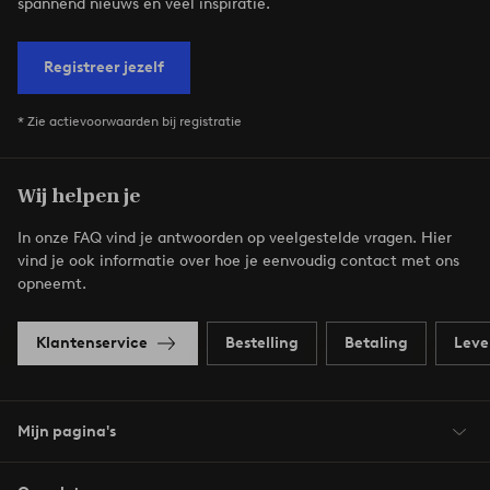
spannend nieuws en veel inspiratie.
Registreer jezelf
* Zie actievoorwaarden bij registratie
Wij helpen je
In onze FAQ vind je antwoorden op veelgestelde vragen. Hier
vind je ook informatie over hoe je eenvoudig contact met ons
opneemt.
Klantenservice
Bestelling
Betaling
Leve
Mijn pagina's