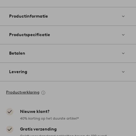
Toevoege
aan
favoriete
Productinformatie
Productspecificatie
Betalen
Levering
Productverklaring
Nieuwe klant?
40% korting op het duurste artikel*
Gratis verzending
Geldt voor standaard pakketten boven de 129 euro*