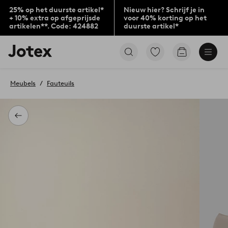
25% op het duurste artikel*
Nieuw hier? Schrijf je in
+ 10% extra op afgeprijsde
voor 40% korting op het
artikelen**. Code: 424882
duurste artikel*
Jotex
Ga
Go
logo
naar
to
-
favoriet
checkout
go
gemarkeerde
Meubels
Fauteuils
to
producten
the
home
page
Terug