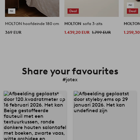
Deal
Deal
MOLTON hoofdeinde 180 cm
MOLTON
sofa 3-zits
MOLTO
369 EUR
1.439,20 EUR
1.799 EUR
1.259,3
Share your favourites
#jotex