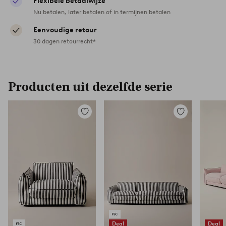
Flexibele betaalwijze
Nu betalen, later betalen of in termijnen betalen
Eenvoudige retour
30 dagen retourrecht*
Producten uit dezelfde serie
Toevoegen
Toevoegen
aan
aan
favorieten
favorieten
Deal
Deal