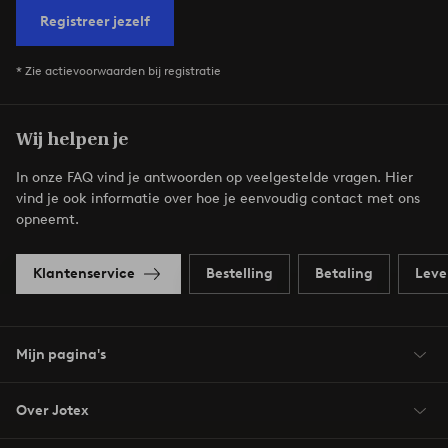
Registreer jezelf
* Zie actievoorwaarden bij registratie
Wij helpen je
In onze FAQ vind je antwoorden op veelgestelde vragen. Hier
vind je ook informatie over hoe je eenvoudig contact met ons
opneemt.
Klantenservice
Bestelling
Betaling
Leve
Mijn pagina's
Over Jotex