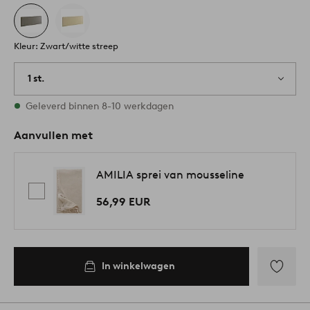
Kleur: Zwart/witte streep
1 st.
Op voorraad
Geleverd binnen 8-10 werkdagen
Aanvullen met
AMILIA sprei van mousseline
56,99 EUR
In winkelwagen
Toevoege
aan