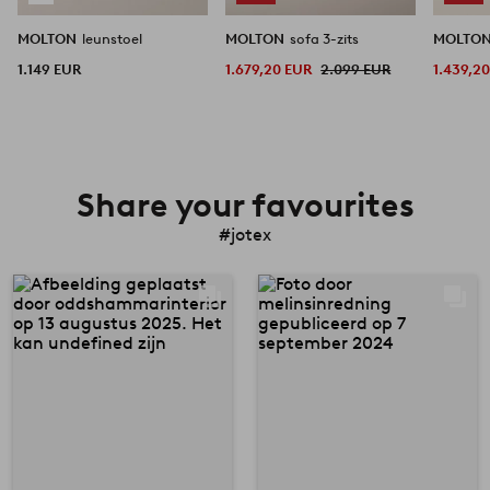
MOLTON
leunstoel
MOLTON
sofa 3-zits
MOLTO
1.149 EUR
1.679,20 EUR
2.099 EUR
1.439,2
Share your favourites
#jotex