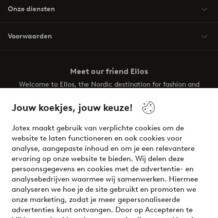
Onze diensten
Voorwaarden
Meet our friend Ellos
Welcome to Ellos, the Nordic destination for fashion and
beauty! Get a clean, modern aesthetic and unique style for
your wardrobe. Your next inspiring look is here!
Jouw koekjes, jouw keuze!
Visit Ellos
Jotex maakt gebruik van verplichte cookies om de
website te laten functioneren en ook cookies voor
analyse, aangepaste inhoud en om je een relevantere
ervaring op onze website te bieden. Wij delen deze
persoonsgegevens en cookies met de advertentie- en
Veilig betalen - Nu betalen of opsplitsen
analysebedrijven waarmee wij samenwerken. Hiermee
analyseren we hoe je de site gebruikt en promoten we
Wil je meer weten over
onze betaalopties
?
onze marketing, zodat je meer gepersonaliseerde
advertenties kunt ontvangen. Door op Accepteren te