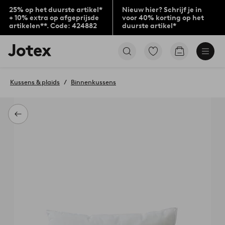
25% op het duurste artikel*
Nieuw hier? Schrijf je in
+ 10% extra op afgeprijsde
voor 40% korting op het
artikelen**. Code: 424882
duurste artikel*
Jotex
Ga
Go
logo
naar
to
-
favoriet
checkout
go
gemarkeerde
Kussens & plaids
Binnenkussens
to
producten
the
home
page
Terug