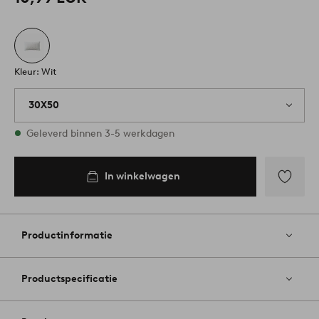
Kleur: Wit
30X50
Op voorraad
Geleverd binnen 3-5 werkdagen
In winkelwagen
In
inkelwagen
Toevoege
aan
favoriete
Productinformatie
Productspecificatie