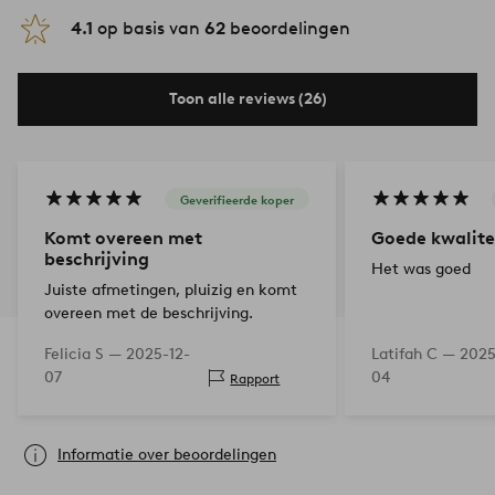
4.1
op basis van
62
beoordelingen
Toon alle reviews (26)
Geverifieerde koper
Komt overeen met
Goede kwalite
beschrijving
Het was goed
Juiste afmetingen, pluizig en komt
overeen met de beschrijving.
Felicia S —
2025-12-
Latifah C —
2025
07
04
Rapport
Informatie over beoordelingen