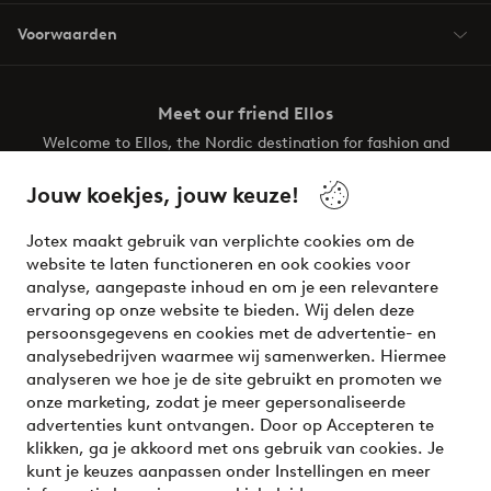
Voorwaarden
Meet our friend Ellos
Welcome to Ellos, the Nordic destination for fashion and
beauty! Get a clean, modern aesthetic and unique style for
your wardrobe. Your next inspiring look is here!
Jouw koekjes, jouw keuze!
Visit Ellos
Jotex maakt gebruik van verplichte cookies om de
website te laten functioneren en ook cookies voor
analyse, aangepaste inhoud en om je een relevantere
ervaring op onze website te bieden. Wij delen deze
persoonsgegevens en cookies met de advertentie- en
Veilig betalen - Nu betalen of opsplitsen
analysebedrijven waarmee wij samenwerken. Hiermee
analyseren we hoe je de site gebruikt en promoten we
Wil je meer weten over
onze betaalopties
?
onze marketing, zodat je meer gepersonaliseerde
advertenties kunt ontvangen. Door op Accepteren te
klikken, ga je akkoord met ons gebruik van cookies. Je
kunt je keuzes aanpassen onder Instellingen en meer