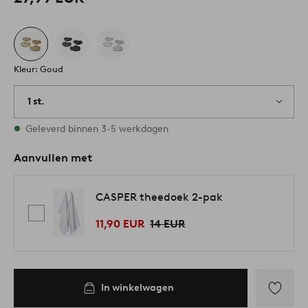
Kleur: Goud
1 st.
Op voorraad
Geleverd binnen 3-5 werkdagen
Aanvullen met
CASPER theedoek 2-pak
11,90 EUR
14 EUR
In winkelwagen