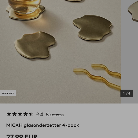
1
/
4
42
16 reviews
MICAH glasonderzetter 4-pack
27,99 EUR