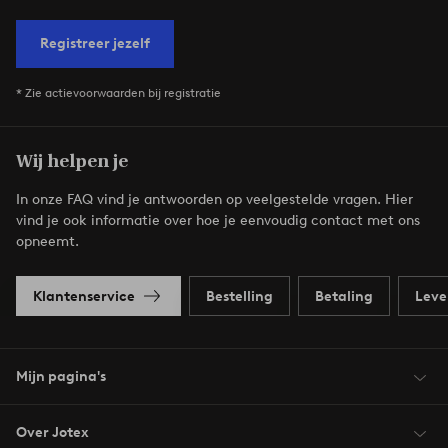
Registreer jezelf
* Zie actievoorwaarden bij registratie
Wij helpen je
In onze FAQ vind je antwoorden op veelgestelde vragen. Hier
vind je ook informatie over hoe je eenvoudig contact met ons
opneemt.
Klantenservice
Bestelling
Betaling
Leve
Mijn pagina's
Over Jotex