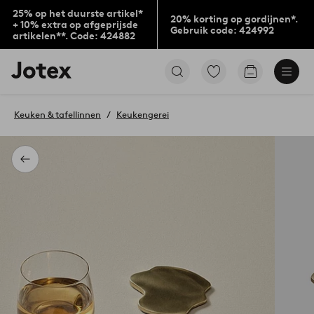
25% op het duurste artikel*
20% korting op gordijnen*.
+ 10% extra op afgeprijsde
Gebruik code: 424992
artikelen**. Code: 424882
Jotex
Ga
Go
logo
naar
to
-
favoriet
checkout
go
gemarkeerde
Keuken & tafellinnen
Keukengerei
to
producten
the
home
page
Terug