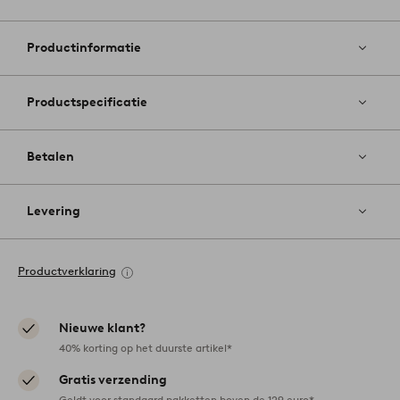
Toevoege
aan
favoriete
Productinformatie
Productspecificatie
Betalen
Levering
Productverklaring
Nieuwe klant?
40% korting op het duurste artikel*
Gratis verzending
Geldt voor standaard pakketten boven de 129 euro*