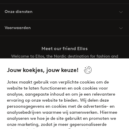
Onze diensten
Voorwaarden
Meet our friend Ellos
Welcome to Ellos, the Nordic destination for fashion and
beauty! Get a clean, modern aesthetic and unique style for
your wardrobe. Your next inspiring look is here!
Jouw koekjes, jouw keuze!
Visit Ellos
Jotex maakt gebruik van verplichte cookies om de
website te laten functioneren en ook cookies voor
analyse, aangepaste inhoud en om je een relevantere
ervaring op onze website te bieden. Wij delen deze
persoonsgegevens en cookies met de advertentie- en
Veilig betalen - Nu betalen of opsplitsen
analysebedrijven waarmee wij samenwerken. Hiermee
analyseren we hoe je de site gebruikt en promoten we
Wil je meer weten over
onze betaalopties
?
onze marketing, zodat je meer gepersonaliseerde