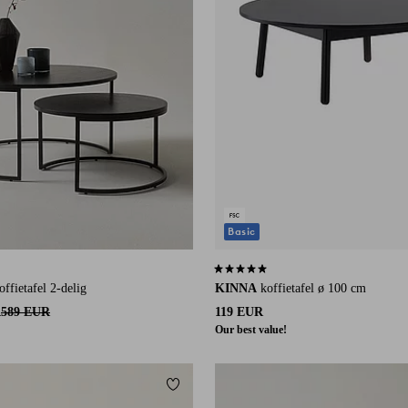
Basic
an 18 beoordelingen
4,8 op basis van 12 beoordelingen
ietafel 2-delig
KINNA
koffietafel ø 100 cm
R
589 EUR
119 EUR
Our best value!
eten
Toevoegen aan favorieten