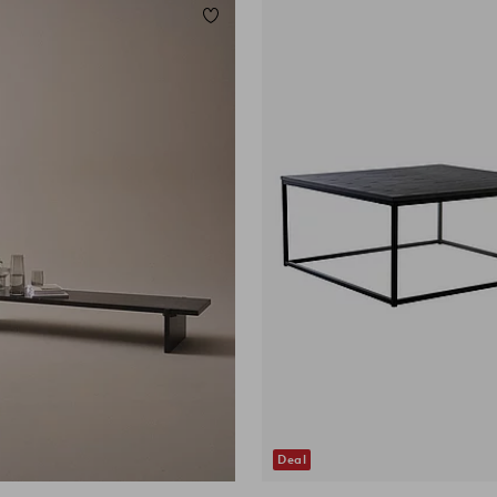
eten
Toevoegen aan favorieten
Deal