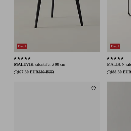
Deal
Deal
4,3 op basis van 84 beoordelingen
5,0 op basis v
MALEVIK
salontafel ø 90 cm
MALBUN salon
167,30 EUR
239 EUR
188,30 EU
Toevoegen aan favori