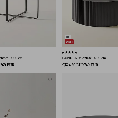
Deal
an 3 beoordelingen
4,1 op basis van 8 beoordelingen
tafel ø 60 cm
LUNDEN
salontafel ø 90 cm
R
269 EUR
524,30 EUR
749 EUR
eten
Toevoegen aan favorieten