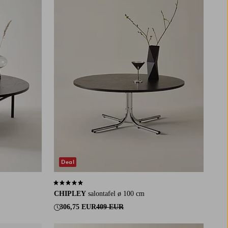
Deal
5,0 op basis van 1 beoordelingen
CHIPLEY
salontafel ø 100 cm
306,75 EUR
409 EUR