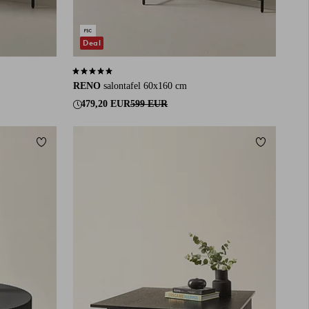
Deal
5,0 op basis van 5 beoordelingen
RENO
salontafel 60x160 cm
479,20 EUR
599 EUR
Toevoegen aan favorieten
Toevoegen a