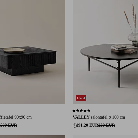
Deal
an 10 beoordelingen
4,0 op basis van 44 beoordelingen
ietafel 90x90 cm
VALLEY
salontafel ø 100 cm
R
589 EUR
191,20 EUR
239 EUR