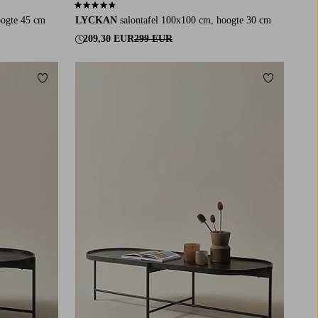
4,4 op basis van 13 beoordelingen
oogte 45 cm
LYCKAN
salontafel 100x100 cm, hoogte 30 cm
209,30 EUR
299 EUR
Toevoegen aan favorieten
Toevoegen a