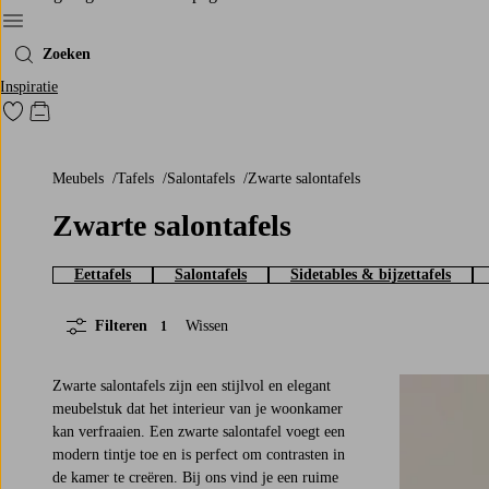
Menu
Zoeken
Inspiratie
Ga naar favoriet gemarkeerde producten
Go to checkout
Meubels
Tafels
Salontafels
Zwarte salontafels
Zwarte salontafels
Eettafels
Salontafels
Sidetables & bijzettafels
Filteren
Wissen
1
Zwarte salontafels zijn een stijlvol en elegant
meubelstuk dat het interieur van je woonkamer
kan verfraaien. Een zwarte salontafel voegt een
modern tintje toe en is perfect om contrasten in
de kamer te creëren. Bij ons vind je een ruime