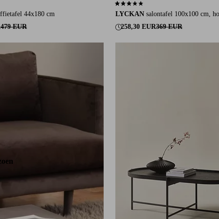
an 13 beoordelingen
3,1 op basis van 10 beoordelingen
ffietafel 44x180 cm
LYCKAN
salontafel 100x100 cm, h
R
479 EUR
258,30 EUR
369 EUR
zoen