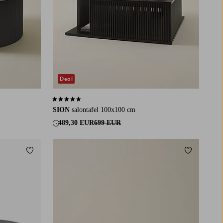
Deal
4,6 op basis van 12 beoordelingen
SION
salontafel 100x100 cm
489,30 EUR
699 EUR
Toevoegen aan favorieten
Toevoegen a