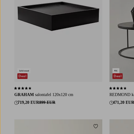
Deal
Deal
3,9 op basis van 8 beoordelingen
4,0 op basis v
GRAHAM
salontafel 120x120 cm
REDMOND koff
719,20 EUR
899 EUR
471,20 EU
Toevoegen aan favori