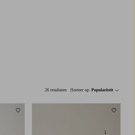
26 resultaten
Sorteer op:
Populariteit
Toevoegen aan favorieten
Toevoegen a