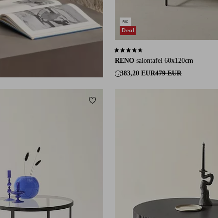
Deal
4,4 op basis van 12 beoordelingen
RENO
salontafel 60x120cm
383,20 EUR
479 EUR
eten
Toevoegen aan favorieten