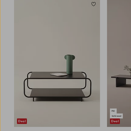
Toevoegen aan favori
Deal
Deal