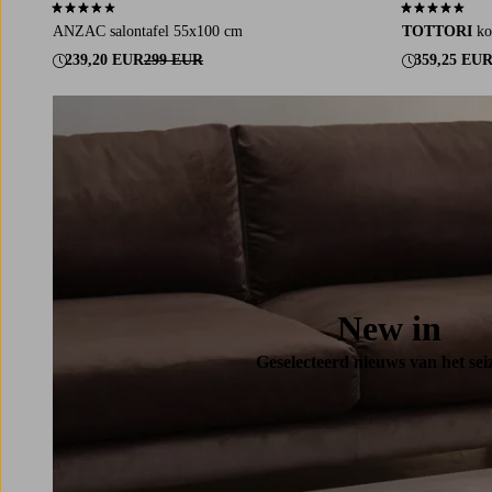
3,4 op basis van 5 beoordelingen
4,7 op basis v
ANZAC salontafel 55x100 cm
TOTTORI
ko
239,20 EUR
299 EUR
359,25 EU
New in
Geselecteerd nieuws van het sei