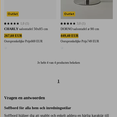
Outlet
Outlet
1,0
(1)
3,0
(1)
1,0 op basis van 1 beoordelingen
3,0 op basis van 1 beoordelingen
CHARLY
salontafel 50x85 cm
DORNO salontafel ø 90 cm
267,60 EUR
449,40 EUR
Oorspronkelijke Prijs
669 EUR
Oorspronkelijke Prijs
749 EUR
1 kleur
1 kleur
Je hebt 4 van 4 producten bekeken
1
Vragen en antwoorden
Soffbord för alla hem och inredningsstilar
Soffbord hjälper dig att snabbt och enkelt addera en härlig karaktär till