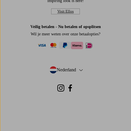
inspiring look is here!
Visit Ellos
Veilig betalen - Nu betalen of opsplitsen
Wil je meer weten over
onze betaalopties
?
visa
mastercard
paypal
ideal
klarna
Nederland
- Selecteer land
Instagram
Facebook