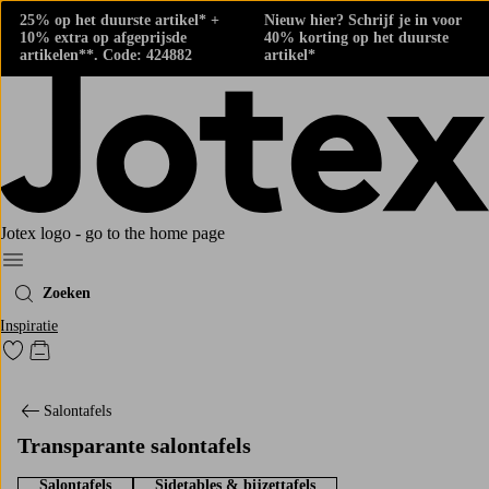
25% op het duurste artikel* +
Nieuw hier? Schrijf je in voor
10% extra op afgeprijsde
40% korting op het duurste
artikelen**. Code: 424882
artikel*
Jotex logo - go to the home page
Menu
Zoeken
Inspiratie
Ga naar favoriet gemarkeerde producten
Go to checkout
Salontafels
Transparante salontafels
Salontafels
Sidetables & bijzettafels