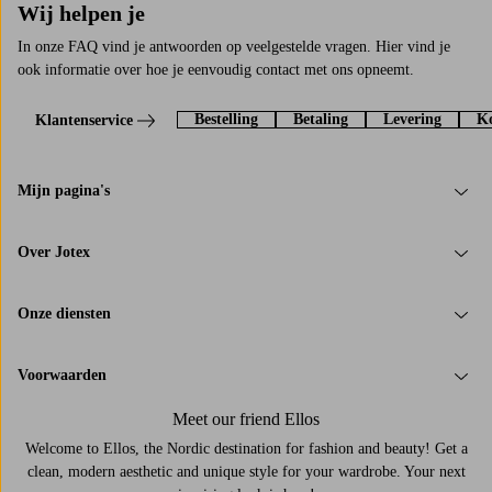
Wij helpen je
In onze FAQ vind je antwoorden op veelgestelde vragen. Hier vind je
ook informatie over hoe je eenvoudig contact met ons opneemt.
Bestelling
Betaling
Levering
Ko
Klantenservice
Mijn pagina's
Over Jotex
Onze diensten
Voorwaarden
Meet our friend Ellos
Welcome to Ellos, the Nordic destination for fashion and beauty! Get a
clean, modern aesthetic and unique style for your wardrobe. Your next