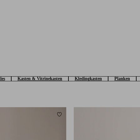
les
Kasten & Vitrinekasten
Kledingkasten
Planken
eten
Toevoegen aan favorieten