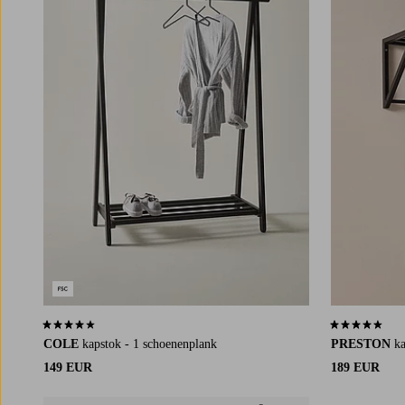
3,9 op basis van 18 beoordelingen
4,6 op basis v
COLE
kapstok - 1 schoenenplank
PRESTON
k
149 EUR
189 EUR