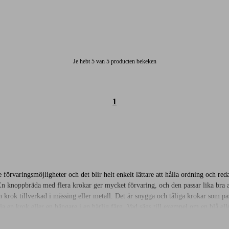
Je hebt 5 van 5 producten bekeken
1
förvaringsmöjligheter och det blir helt enkelt lättare att hålla ordning och red
. En knoppbräda med flera krokar ger mycket förvaring, och den passar lika bra
 krok tillverkad i mässing eller metall. Det är snygga och tåliga krokar som pa
lja en krok eller en hängare i en härlig färg. Vad sägs till exempel om en blå e
 passar så klart utmärkt att hänga upp i barnens rum, men varför inte skapa en h