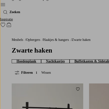
Menu
Zoeken
Inspiratie
Ga naar favoriet gemarkeerde producten
Go to checkout
Meubels
Opbergers
Haakjes & hangers
Zwarte haken
Zwarte haken
Hoedenplank
Nachtkastjes
Buffetkasten & Sidetab
Filteren
Wissen
1
Toevoegen aan favori