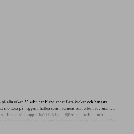
a på alla saker. Vi erbjuder bland annat flera krokar och hängare
 att montera på väggen i hallen som i barnens rum eller i sovrummet.
ssar bra att sätta upp också i fuktiga miljöer som badrum och
ller röd hängare eller en krok som är designad som ett djurhuvud? Det
ärlig inredningsdetalj även i köket eller i hallen?