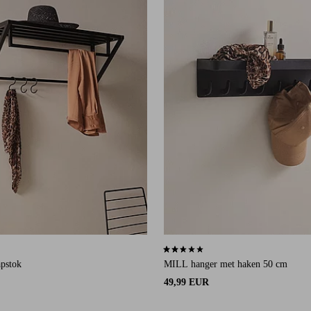
an 8 beoordelingen
2,7 op basis van 12 beoordelingen
apstok
MILL hanger met haken 50 cm
49,99 EUR