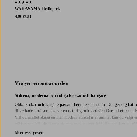
4,9 op basis van 9 beoordelingen
WAKAYAMA
kledingrek
429 EUR
Vragen en antwoorden
Stilrena, moderna och roliga krokar och hängare
Olika krokar och hängare passar i hemmets alla rum. Det ger dig bättre 
tillverkade i trä som skapar en naturlig och jordnära känsla i ett rum
Vill du istället skapa en mer modern atmosfär i rummet kan du välja en
tvättstugor. Vill du inreda ett rum med en mer lekfull touch kan du vä
blir nästan som ett litet konstverk på väggen. Dessa krokar och hängare
Meer weergeven