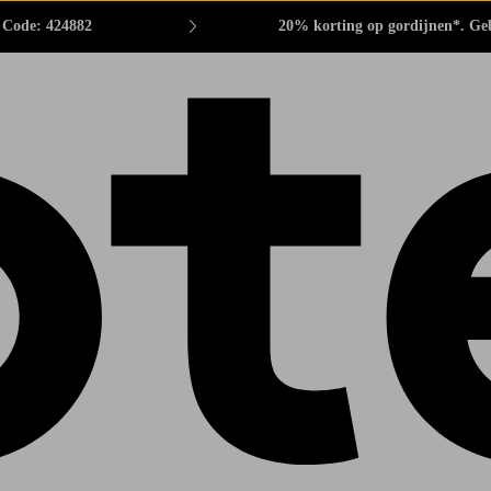
. Code: 424882
20% korting op gordijnen*. Ge