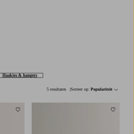
Haakjes & hangers
5 resultaten
Sorteer op:
Populariteit
Toevoegen aan favorieten
Toevoegen a