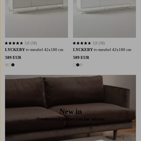
3,8
(58)
3,8
(58)
3,8 op basis van 58 beoordelingen
3,8 op basis van 58 beoordelingen
LYCKEBY
tv-meubel 42x180 cm
LYCKEBY
tv-meubel 42x180 cm
589 EUR
589 EUR
3 kleuren
3 kleuren
New in
Geselecteerd nieuws van het seizoen