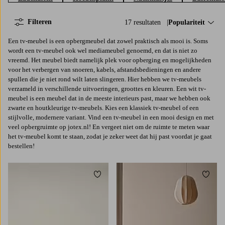
Filteren
17 resultaten
Sorteer op:
Populariteit
Een tv-meubel is een opbergmeubel dat zowel praktisch als mooi is. Soms
wordt een tv-meubel ook wel mediameubel genoemd, en dat is niet zo
vreemd. Het meubel biedt namelijk plek voor opberging en mogelijkheden
voor het verbergen van snoeren, kabels, afstandsbedieningen en andere
spullen die je niet rond wilt laten slingeren. Hier hebben we tv-meubels
verzameld in verschillende uitvoeringen, groottes en kleuren. Een wit tv-
meubel is een meubel dat in de meeste interieurs past, maar we hebben ook
zwarte en houtkleurige tv-meubels. Kies een klassiek tv-meubel of een
stijlvolle, modernere variant. Vind een tv-meubel in een mooi design en met
veel opbergruimte op jotex.nl! En vergeet niet om de ruimte te meten waar
het tv-meubel komt te staan, zodat je zeker weet dat hij past voordat je gaat
bestellen!
Toevoegen aan favorieten
Toevoe