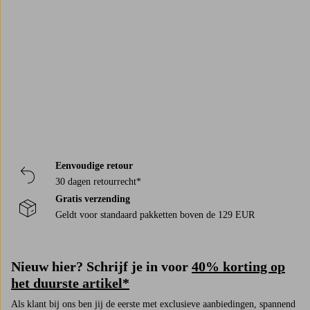
of meerdere planken heeft. Dan kun je er makkelijk enkele mooie
Trustpilot
opbergmanden bij aanschaffen waarin je onder andere mutsen en
handschoenen kunt opbergen. Het is ook handig als de hoedenplank extra
haken heeft. Bestel een mooie en praktische hoedenplank op jotex.nl.
Welkom!
Eenvoudige retour
30 dagen retourrecht*
Gratis verzending
Geldt voor standaard pakketten boven de 129 EUR
Nieuw hier? Schrijf je in voor
40% korting op
het duurste artikel*
Als klant bij ons ben jij de eerste met exclusieve aanbiedingen, spannend