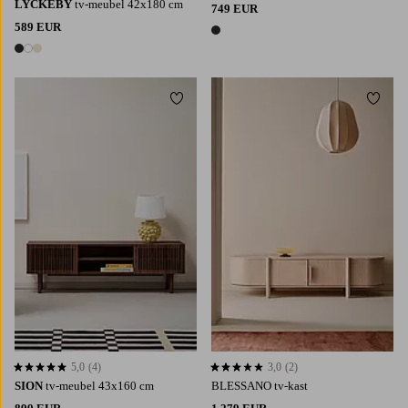
LYCKEBY
tv-meubel 42x180 cm
749 EUR
589 EUR
1 kleur
3 kleuren
Toevoegen aan favorieten
Toevoe
5,0
(4)
3,0
(2)
5,0 op basis van 4 beoordelingen
3,0 op basis van 2 beoordelingen
SION
tv-meubel 43x160 cm
BLESSANO tv-kast