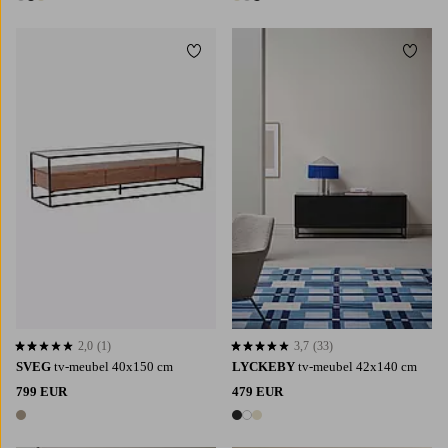
3 kleuren
3 kleuren
Toevoegen aan favorieten
Toevoe
2,0
(1)
3,7
(33)
2,0 op basis van 1 beoordelingen
3,7 op basis van 33 beoordelingen
SVEG
tv-meubel 40x150 cm
LYCKEBY
tv-meubel 42x140 cm
799 EUR
479 EUR
1 kleur
3 kleuren