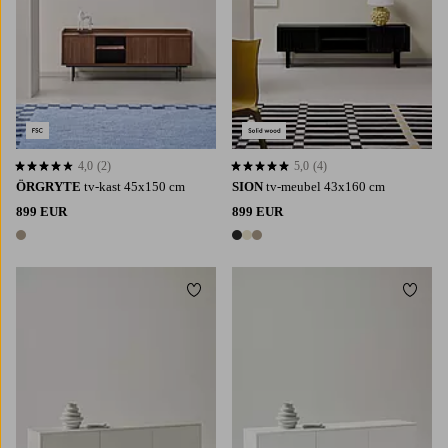
4,0
(2)
5,0
(4)
4,0 op basis van 2 beoordelingen
5,0 op basis van 4 beoordelingen
ÖRGRYTE
tv-kast 45x150 cm
SION
tv-meubel 43x160 cm
899 EUR
899 EUR
1 kleur
3 kleuren
Toevoegen aan favorieten
Toevoe