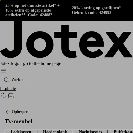
25% op het duurste artikel* +
20% korting op gordijnen*.
10% extra op afgeprijsde
Gebruik code: 424992
artikelen**. Code: 424882
Jotex logo - go to the home page
Menu
Zoeken
Inspiratie
Ga naar favoriet gemarkeerde producten
Go to checkout
Opbergers
Tv-meubel
Ladekasten
Hoedenplank
Nachtkastjes
Buffetkast